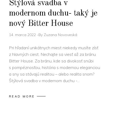
Štýlová svadba v
modernom duchu- taký je
nový Bitter House
14. marca 2022
By
Zuzana Novoveská
Pri hľadaní unikátnych miest niekedy musíte zísť
z hlavných ciest. Nechajte sa viesť až za bránu
Bitter House. Za bránu, kde sa divokosť snúbi
s pompéznosťou, história s modernou eleganciou
a sny sa stávajú realitou – alebo realita snom?
Štýlová svadba v modernom duchu -
READ MORE