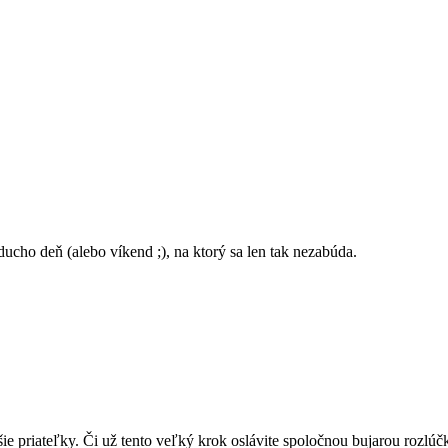
ducho deň (alebo víkend ;), na ktorý sa len tak nezabúda.
šie priateľky. Či už tento veľký krok oslávite spoločnou bujarou rozlú