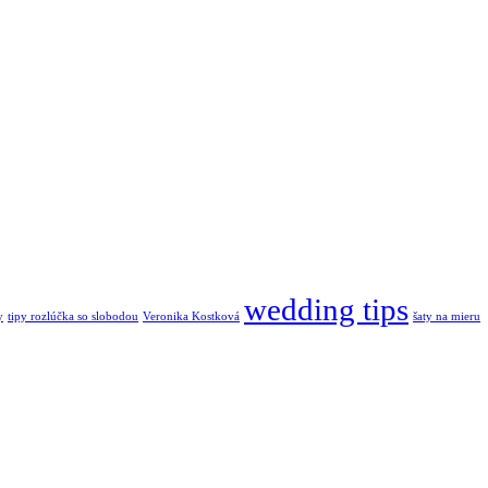
wedding tips
y
tipy rozlúčka so slobodou
Veronika Kostková
šaty na mieru