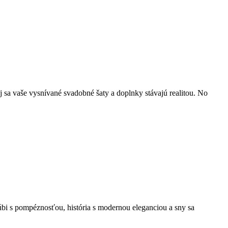
j sa vaše vysnívané svadobné šaty a doplnky stávajú realitou. No
núbi s pompéznosťou, história s modernou eleganciou a sny sa