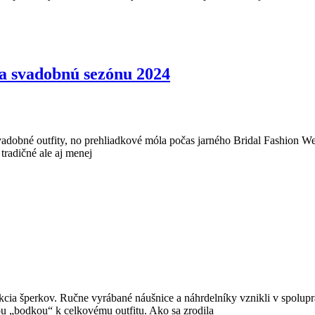
na svadobnú sezónu 2024
svadobné outfity, no prehliadkové móla počas jarného Bridal Fashion 
tradičné ale aj menej
ekcia šperkov. Ručne vyrábané náušnice a náhrdelníky vznikli v spolup
ou „bodkou“ k celkovému outfitu. Ako sa zrodila