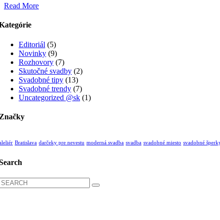
Read More
Kategórie
Editoriál
(5)
Novinky
(9)
Rozhovory
(7)
Skutočné svadby
(2)
Svadobné tipy
(13)
Svadobné trendy
(7)
Uncategorized @sk
(1)
Značky
aleliér
Bratislava
darčeky pre nevestu
moderná svadba
svadba
svadobné miesto
svadobné šperk
Search
Search
for:
Kollárovo nám. 16