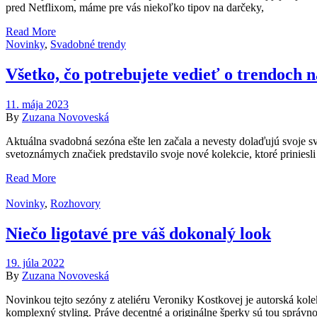
pred Netflixom, máme pre vás niekoľko tipov na darčeky,
Read More
Novinky
,
Svadobné trendy
Všetko, čo potrebujete vedieť o trendoch 
11. mája 2023
By
Zuzana Novoveská
Aktuálna svadobná sezóna ešte len začala a nevesty dolaďujú svoje 
svetoznámych značiek predstavilo svoje nové kolekcie, ktoré priniesli 
Read More
Novinky
,
Rozhovory
Niečo ligotavé pre váš dokonalý look
19. júla 2022
By
Zuzana Novoveská
Novinkou tejto sezóny z ateliéru Veroniky Kostkovej je autorská kol
komplexný styling. Práve decentné a originálne šperky sú tou správn