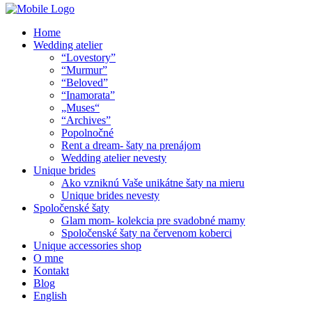
Home
Wedding atelier
“Lovestory”
“Murmur”
“Beloved”
“Inamorata”
„Muses“
“Archives”
Popolnočné
Rent a dream- šaty na prenájom
Wedding atelier nevesty
Unique brides
Ako vzniknú Vaše unikátne šaty na mieru
Unique brides nevesty
Spoločenské šaty
Glam mom- kolekcia pre svadobné mamy
Spoločenské šaty na červenom koberci
Unique accessories shop
O mne
Kontakt
Blog
English