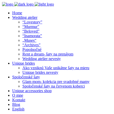
Home
Wedding atelier
“Lovestory”
“Murmur”
“Beloved”
“Inamorata”
„Muses“
“Archives”
Popolnočné
Rent a dream- šaty na prenájom
Wedding atelier nevesty
Unique brides
Ako vzniknú Vaše unikátne šaty na mieru
Unique brides nevesty
Spoločenské šaty
Glam mom- kolekcia pre svadobné mamy
Spoločenské šaty na červenom koberci
Unique accessories shop
O mne
Kontakt
Blog
English