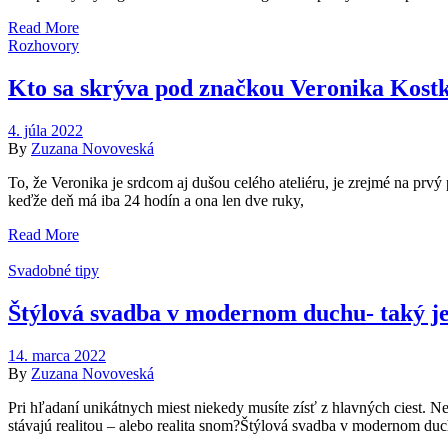
Read More
Rozhovory
Kto sa skrýva pod značkou Veronika Kost
4. júla 2022
By
Zuzana Novoveská
To, že Veronika je srdcom aj dušou celého ateliéru, je zrejmé na prv
keďže deň má iba 24 hodín a ona len dve ruky,
Read More
Svadobné tipy
Štýlová svadba v modernom duchu- taký je
14. marca 2022
By
Zuzana Novoveská
Pri hľadaní unikátnych miest niekedy musíte zísť z hlavných ciest. N
stávajú realitou – alebo realita snom?Štýlová svadba v modernom duc