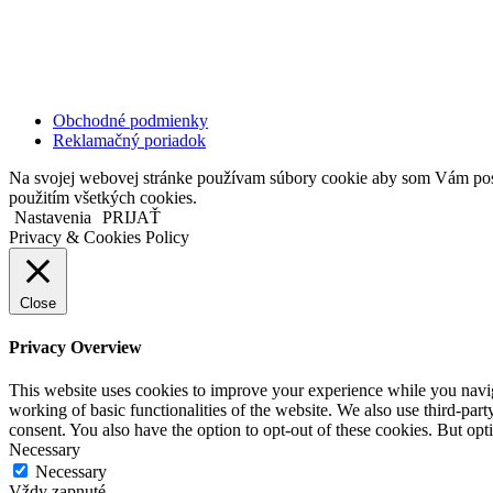
811 06 Bratislava
Slovenská republika
Copyright © 2020 Veronika Kostkova. Všetky práva vyhradené.
Obchodné podmienky
Reklamačný poriadok
Na svojej webovej stránke používam súbory cookie aby som Vám posky
použitím všetkých cookies.
Nastavenia
PRIJAŤ
Privacy & Cookies Policy
Close
Privacy Overview
This website uses cookies to improve your experience while you navigat
working of basic functionalities of the website. We also use third-pa
consent. You also have the option to opt-out of these cookies. But op
Necessary
Necessary
Vždy zapnuté