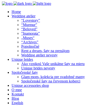
Home
Wedding atelier
“Lovestory”
“Murmur”
“Beloved”
“Inamorata”
„Muses“
“Archives”
Popolnočné
Rent a dream- šaty na prenájom
Wedding atelier nevesty
Unique brides
Ako vzniknú Vaše unikátne šaty na mieru
Unique brides nevesty
Spoločenské šaty
Glam mom- kolekcia pre svadobné mamy
Spoločenské šaty na červenom koberci
Unique accessories shop
O mne
Kontakt
Blog
English