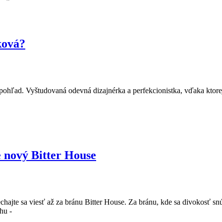
ková?
ý pohľad. Vyštudovaná odevná dizajnérka a perfekcionistka, vďaka ktore
 nový Bitter House
echajte sa viesť až za bránu Bitter House. Za bránu, kde sa divokosť s
hu -