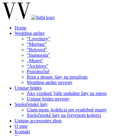
Home
Wedding atelier
“Lovestory”
“Murmur”
“Beloved”
“Inamorata”
„Muses“
“Archives”
Popolnočné
Rent a dream- šaty na prenájom
Wedding atelier nevesty
Unique brides
Ako vzniknú Vaše unikátne šaty na mieru
Unique brides nevesty
Spoločenské šaty
Glam mom- kolekcia pre svadobné mamy
Spoločenské šaty na červenom koberci
Unique accessories shop
O mne
Kontakt