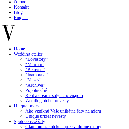
O mne
Kontakt
Blog
English
Home
Wedding atelier
“Lovestory”
“Murmur”
“Beloved”
“Inamorata”
„Muses“
“Archives”
Popolnočné
Rent a dream- šaty na prenájom
Wedding atelier nevesty
Unique brides
Ako vzniknú Vaše unikátne šaty na mieru
Unique brides nevesty
Spoločenské šaty
Glam mom- kolekcia pre svadobné mamy