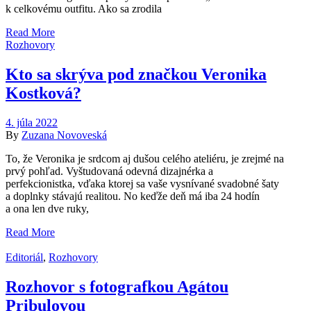
k celkovému outfitu. Ako sa zrodila
Read More
Rozhovory
Kto sa skrýva pod značkou Veronika
Kostková?
4. júla 2022
By
Zuzana Novoveská
To, že Veronika je srdcom aj dušou celého ateliéru, je zrejmé na
prvý pohľad. Vyštudovaná odevná dizajnérka a
perfekcionistka, vďaka ktorej sa vaše vysnívané svadobné šaty
a doplnky stávajú realitou. No keďže deň má iba 24 hodín
a ona len dve ruky,
Read More
Editoriál
,
Rozhovory
Rozhovor s fotografkou Agátou
Pribulovou