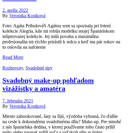
2. apríla 2022
By
Veronika Kostková
Foto: Agáta PribulováS Agátou som sa spoznala pri fotení
kolekcie Alegrìa, kde mi robila modelku mojej Španielskom
inšpirovanej kolekcie. Jej milá povaha a maximálna
profesionalita mi rýchlo prirástli k srdcu a keď ma pár rokov na
to oslovila na nafotenie
Read More
Rozhovory
,
Svadobné tipy
Svadobný make-up pohľadom
vizážistky a amatéra
7. februára 2021
By
Veronika Kostková
Miesto zabookované, šaty sa šijú, výzdoba vybraná, čo ďalšie
na ceste k dokonalému svadobnému dňu? Make-up. Pre mnohé
z nás španielska dedina, v ktorej používame toho často príliš
málo alebo naopak príliš veľa a veľakrát ešte aj úplne