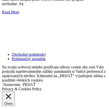
nevhodne. Ak
Read More
Kollárovo nám. 16
811 06 Bratislava
Slovenská republika
Copyright © 2020 Veronika Kostkova. Všetky práva vyhradené.
Obchodné podmienky
Reklamačný poriadok
Na svojej webovej stránke používam súbory cookie aby som Vám
poskytla najrelevantnejšie zážitky pamätaním si Vašich preferencií z
opakovaných návštev. Kliknutím na „PRIJAŤ“ vyjadrujete súhlas s
použitím všetkých cookies.
Nastavenia
PRIJAŤ
Privacy & Cookies Policy
Close