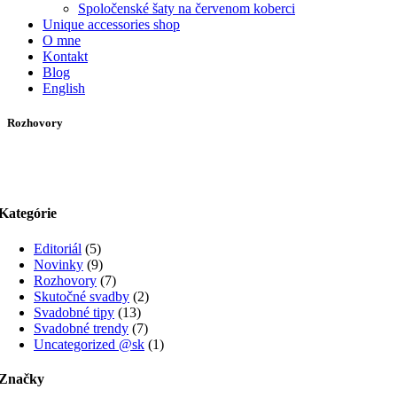
Spoločenské šaty na červenom koberci
Unique accessories shop
O mne
Kontakt
Blog
English
Rozhovory
Kategórie
Editoriál
(5)
Novinky
(9)
Rozhovory
(7)
Skutočné svadby
(2)
Svadobné tipy
(13)
Svadobné trendy
(7)
Uncategorized @sk
(1)
Značky