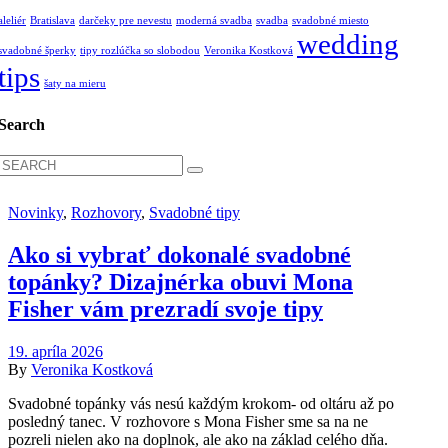
aleliér
Bratislava
darčeky pre nevestu
moderná svadba
svadba
svadobné miesto
wedding
svadobné šperky
tipy rozlúčka so slobodou
Veronika Kostková
tips
šaty na mieru
Search
Search
for:
Novinky
,
Rozhovory
,
Svadobné tipy
Ako si vybrať dokonalé svadobné
topánky? Dizajnérka obuvi Mona
Fisher vám prezradí svoje tipy
19. apríla 2026
By
Veronika Kostková
Svadobné topánky vás nesú každým krokom- od oltáru až po
posledný tanec. V rozhovore s Mona Fisher sme sa na ne
pozreli nielen ako na doplnok, ale ako na základ celého dňa.