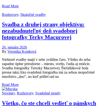
Read More
Rozhovory
,
Skutočné svadby
Svadba z druhej strany objektívu:
nezabudnuteľný deň svadobnej
fotografky Terky Macurovej
26. januára 2026
By
Veronika Kostková
Niektoré svadby majú v sebe zvláštne čaro. Všetko do seba
zapadne úplne prirodzene – miesto, svetlo, ľudia aj emócie.
Svadba fotografky Terezky Macurovej /Štefaňáková/ bola
presne taká.Ako svadobná fotografka má za sebou nespočetné
množstvo „áno“, no keď prišiel rad na
Read More
Novinky
,
Rozhovory
,
Svadobné trendy
Všetko, čo ste chceli vedieť o pánskych