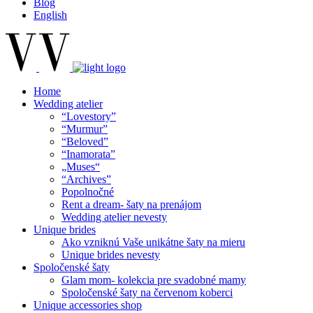
Blog
English
Home
Wedding atelier
“Lovestory”
“Murmur”
“Beloved”
“Inamorata”
„Muses“
“Archives”
Popolnočné
Rent a dream- šaty na prenájom
Wedding atelier nevesty
Unique brides
Ako vzniknú Vaše unikátne šaty na mieru
Unique brides nevesty
Spoločenské šaty
Glam mom- kolekcia pre svadobné mamy
Spoločenské šaty na červenom koberci
Unique accessories shop