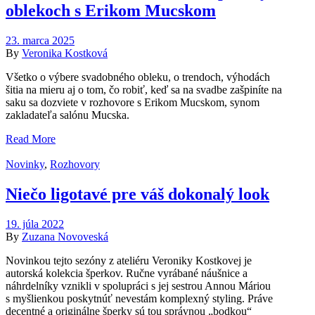
oblekoch s Erikom Mucskom
23. marca 2025
By
Veronika Kostková
Všetko o výbere svadobného obleku, o trendoch, výhodách
šitia na mieru aj o tom, čo robiť, keď sa na svadbe zašpiníte na
saku sa dozviete v rozhovore s Erikom Mucskom, synom
zakladateľa salónu Mucska.
Read More
Novinky
,
Rozhovory
Niečo ligotavé pre váš dokonalý look
19. júla 2022
By
Zuzana Novoveská
Novinkou tejto sezóny z ateliéru Veroniky Kostkovej je
autorská kolekcia šperkov. Ručne vyrábané náušnice a
náhrdelníky vznikli v spolupráci s jej sestrou Annou Máriou
s myšlienkou poskytnúť nevestám komplexný styling. Práve
decentné a originálne šperky sú tou správnou „bodkou“