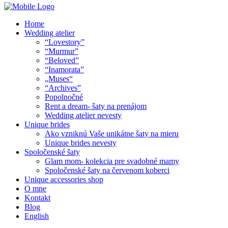
Home
Wedding atelier
“Lovestory”
“Murmur”
“Beloved”
“Inamorata”
„Muses“
“Archives”
Popolnočné
Rent a dream- šaty na prenájom
Wedding atelier nevesty
Unique brides
Ako vzniknú Vaše unikátne šaty na mieru
Unique brides nevesty
Spoločenské šaty
Glam mom- kolekcia pre svadobné mamy
Spoločenské šaty na červenom koberci
Unique accessories shop
O mne
Kontakt
Blog
English