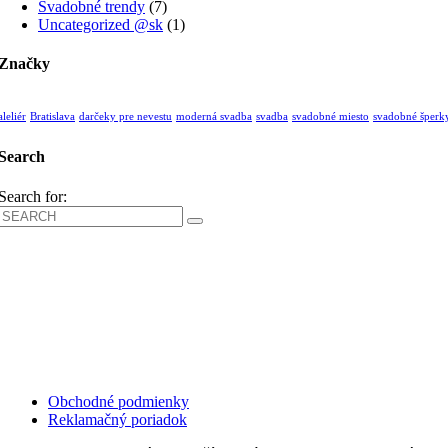
Svadobné trendy
(7)
Uncategorized @sk
(1)
Značky
aleliér
Bratislava
darčeky pre nevestu
moderná svadba
svadba
svadobné miesto
svadobné šperk
Search
Search for:
Kollárovo nám. 16
811 06 Bratislava
Slovenská republika
Copyright © 2020 Veronika Kostkova. Všetky práva vyhradené.
Obchodné podmienky
Reklamačný poriadok