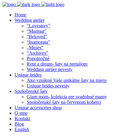
Home
Wedding atelier
“Lovestory”
“Murmur”
“Beloved”
“Inamorata”
„Muses“
“Archives”
Popolnočné
Rent a dream- šaty na prenájom
Wedding atelier nevesty
Unique brides
Ako vzniknú Vaše unikátne šaty na mieru
Unique brides nevesty
Spoločenské šaty
Glam mom- kolekcia pre svadobné mamy
Spoločenské šaty na červenom koberci
Unique accessories shop
O mne
Kontakt
Blog
English