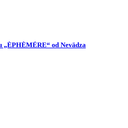
ciou „ÈPHÈMÉRE“ od Nevädza