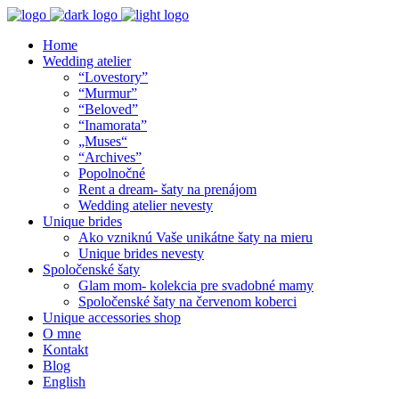
Home
Wedding atelier
“Lovestory”
“Murmur”
“Beloved”
“Inamorata”
„Muses“
“Archives”
Popolnočné
Rent a dream- šaty na prenájom
Wedding atelier nevesty
Unique brides
Ako vzniknú Vaše unikátne šaty na mieru
Unique brides nevesty
Spoločenské šaty
Glam mom- kolekcia pre svadobné mamy
Spoločenské šaty na červenom koberci
Unique accessories shop
O mne
Kontakt
Blog
English