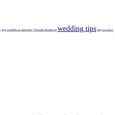
wedding tips
y
tipy rozlúčka so slobodou
Veronika Kostková
šaty na mieru