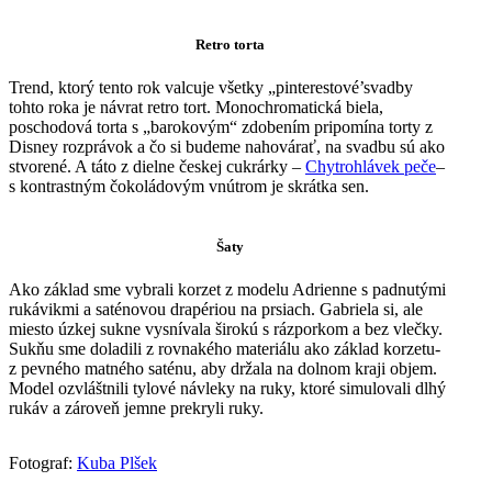
Retro torta
Trend, ktorý tento rok valcuje všetky „pinterestové’svadby
tohto roka je návrat retro tort. Monochromatická biela,
poschodová torta s „barokovým“ zdobením pripomína torty z
Disney rozprávok a čo si budeme nahovárať, na svadbu sú ako
stvorené. A táto z dielne českej cukrárky –
Chytrohlávek peče
–
s kontrastným čokoládovým vnútrom je skrátka sen.
Šaty
Ako základ sme vybrali korzet z modelu Adrienne s padnutými
rukávikmi a saténovou drapériou na prsiach. Gabriela si, ale
miesto úzkej sukne vysnívala širokú s rázporkom a bez vlečky.
Sukňu sme doladili z rovnakého materiálu ako základ korzetu-
z pevného matného saténu, aby držala na dolnom kraji objem.
Model ozvláštnili tylové návleky na ruky, ktoré simulovali dlhý
rukáv a zároveň jemne prekryli ruky.
Fotograf:
Kuba Plšek