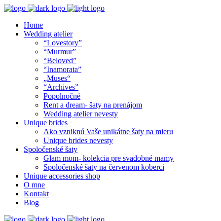
Home
Wedding atelier
“Lovestory”
“Murmur”
“Beloved”
“Inamorata”
„Muses“
“Archives”
Popolnočné
Rent a dream- šaty na prenájom
Wedding atelier nevesty
Unique brides
Ako vzniknú Vaše unikátne šaty na mieru
Unique brides nevesty
Spoločenské šaty
Glam mom- kolekcia pre svadobné mamy
Spoločenské šaty na červenom koberci
Unique accessories shop
O mne
Kontakt
Blog