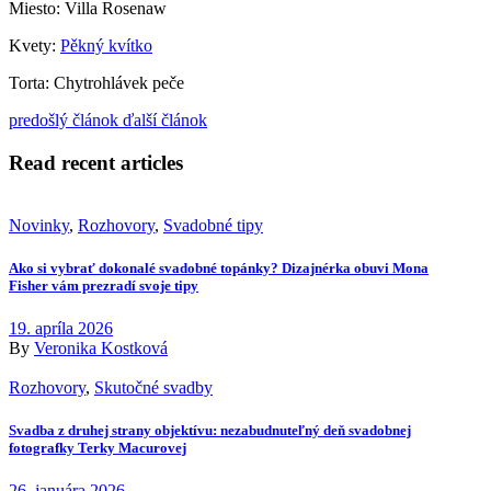
Miesto: Villa Rosenaw
Kvety:
Pěkný kvítko
Torta: Chytrohlávek peče
predošlý článok
ďalší článok
Read recent articles
Novinky
,
Rozhovory
,
Svadobné tipy
Ako si vybrať dokonalé svadobné topánky? Dizajnérka obuvi Mona
Fisher vám prezradí svoje tipy
19. apríla 2026
By
Veronika Kostková
Rozhovory
,
Skutočné svadby
Svadba z druhej strany objektívu: nezabudnuteľný deň svadobnej
fotografky Terky Macurovej
26. januára 2026