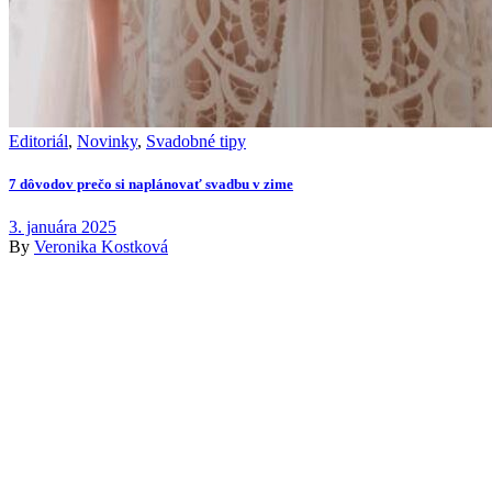
Editoriál
,
Novinky
,
Svadobné tipy
7 dôvodov prečo si naplánovať svadbu v zime
3. januára 2025
By
Veronika Kostková
Kollárovo nám. 16
811 06 Bratislava
Slovenská republika
Copyright © 2020 Veronika Kostkova. Všetky práva vyhradené.