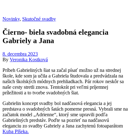
Novinky
,
Skutočné svadby
Čierno- biela svadobná elegancia
Gabriely a Jana
8. decembra 2023
By
Veronika Kostková
Príbeh Gabrieliných šiat sa začal písať možno už na strednej
škole, kde som ja učila a Gabriela študovala a predvádzala na
našich školských módnych prehliadkach. Pár rokov neskôr sa
naše cesty stretli znova. Tentokrát pri veľmi príjemnej
príležitosti a to tvorbe svadobných šiat.
Gabrielin koncept svadby bol nadčasová elegancia a jej
predstava o svadobných šatách pomerne presná. Vybrali sme na
začiatok model „Adrienne“, ktorý sme upravili podľa
Gabrieliných predstáv. Poďte sa pozrieť na nadčasovú
eleganciu zo svadby Gabriely a Jana zachytenú fotoaparátom
Kuba Plšeka.