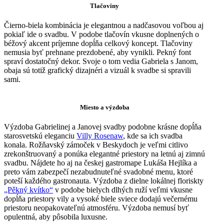
Tlačoviny
Čierno-biela kombinácia je elegantnou a nadčasovou voľbou aj
pokiaľ ide o svadbu. V podobe tlačovín vkusne doplnených o
béžový akcent príjemne dopĺňa celkový koncept. Tlačoviny
nemusia byť prehnane prezdobené, aby vynikli. Pekný font
spraví dostatočný dekor. Svoje o tom vedia Gabriela s Janom,
obaja sú totiž grafický dizajnéri a vizuál k svadbe si spravili
sami.
Miesto a výzdoba
Výzdoba Gabrielinej a Janovej svadby podobne krásne dopĺňa
starosvetskú eleganciu
Villy Rosenaw
, kde sa ich svadba
konala. Rožňavský zámoček v Beskydoch je veľmi citlivo
zrekonštruovaný a ponúka elegantné priestory na letnú aj zimnú
svadbu. Nájdete ho aj na českej gastromape Lukáša Hejlíka a
preto vám zabezpečí nezabudnuteľné svadobné menu, ktoré
poteší každého gastronauta. Výzdoba z dielne lokálnej floriskty
„Pěkný kvítko“
v podobe bielych dlhých ruží veľmi vkusne
dopĺňa priestory vily a vysoké biele sviece dodajú večernému
priestoru neopakovateľnú atmosféru. Výzdoba nemusí byť
opulentná, aby pôsobila luxusne.