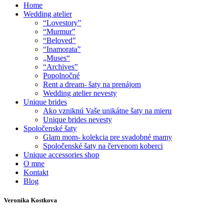
Home
Wedding atelier
“Lovestory”
“Murmur”
“Beloved”
“Inamorata”
„Muses“
“Archives”
Popolnočné
Rent a dream- šaty na prenájom
Wedding atelier nevesty
Unique brides
Ako vzniknú Vaše unikátne šaty na mieru
Unique brides nevesty
Spoločenské šaty
Glam mom- kolekcia pre svadobné mamy
Spoločenské šaty na červenom koberci
Unique accessories shop
O mne
Kontakt
Blog
Veronika Kostkova