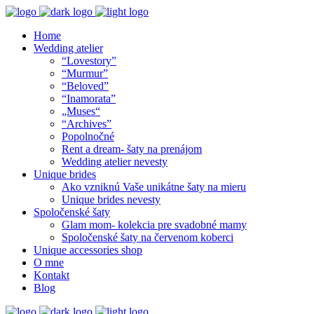
Home
Wedding atelier
“Lovestory”
“Murmur”
“Beloved”
“Inamorata”
„Muses“
“Archives”
Popolnočné
Rent a dream- šaty na prenájom
Wedding atelier nevesty
Unique brides
Ako vzniknú Vaše unikátne šaty na mieru
Unique brides nevesty
Spoločenské šaty
Glam mom- kolekcia pre svadobné mamy
Spoločenské šaty na červenom koberci
Unique accessories shop
O mne
Kontakt
Blog