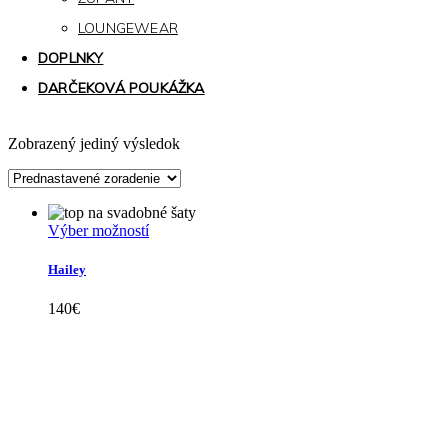
LOUNGEWEAR
DOPLNKY
DARČEKOVÁ POUKÁŽKA
Zobrazený jediný výsledok
Tento
Výber možností
produkt
má
Hailey
viacero
variantov.
140
€
Možnosti
si
môžete
vybrať
Kollárovo nám. 16
na
811 06 Bratislava
stránke
Slovenská republika
produktu.