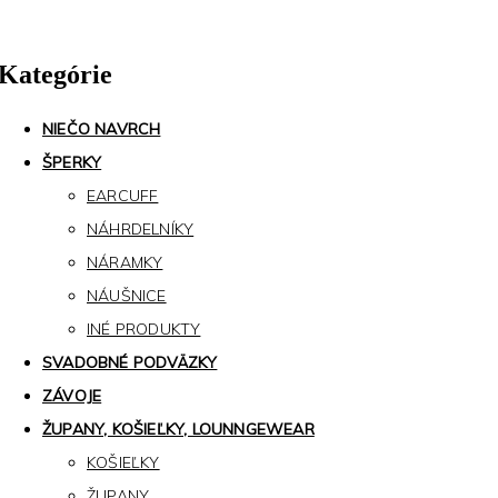
Kategórie
NIEČO NAVRCH
ŠPERKY
EARCUFF
NÁHRDELNÍKY
NÁRAMKY
NÁUŠNICE
INÉ PRODUKTY
SVADOBNÉ PODVÄZKY
ZÁVOJE
ŽUPANY, KOŠIEĽKY, LOUNNGEWEAR
KOŠIEĽKY
ŽUPANY