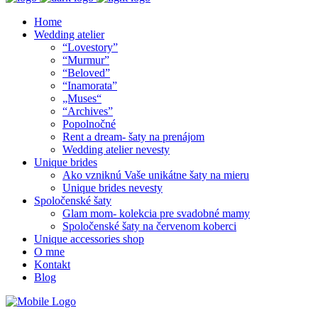
Home
Wedding atelier
“Lovestory”
“Murmur”
“Beloved”
“Inamorata”
„Muses“
“Archives”
Popolnočné
Rent a dream- šaty na prenájom
Wedding atelier nevesty
Unique brides
Ako vzniknú Vaše unikátne šaty na mieru
Unique brides nevesty
Spoločenské šaty
Glam mom- kolekcia pre svadobné mamy
Spoločenské šaty na červenom koberci
Unique accessories shop
O mne
Kontakt
Blog