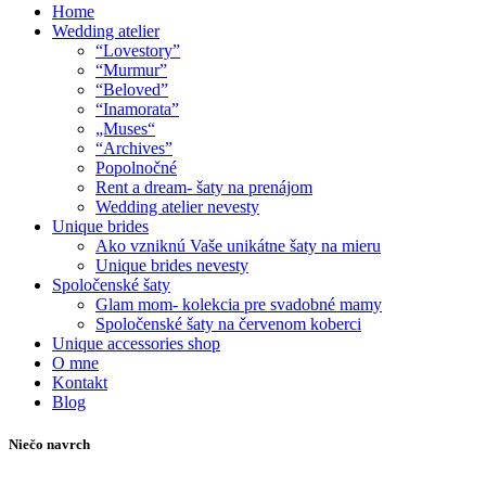
Home
Wedding atelier
“Lovestory”
“Murmur”
“Beloved”
“Inamorata”
„Muses“
“Archives”
Popolnočné
Rent a dream- šaty na prenájom
Wedding atelier nevesty
Unique brides
Ako vzniknú Vaše unikátne šaty na mieru
Unique brides nevesty
Spoločenské šaty
Glam mom- kolekcia pre svadobné mamy
Spoločenské šaty na červenom koberci
Unique accessories shop
O mne
Kontakt
Blog
Niečo navrch