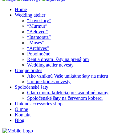
Home
Wedding atelier
“Lovestory”
“Murmur”
“Beloved”
“Inamorata”
„Muses“
“Archives”
Popolnočné
Rent a dream- šaty na prenájom
Wedding atelier nevesty
Unique brides
Ako vzniknú Vaše unikátne šaty na mieru
Unique brides nevesty
Spoločenské šaty
Glam mom- kolekcia pre svadobné mamy
Spoločenské šaty na červenom koberci
Unique accessories shop
O mne
Kontakt
Blog