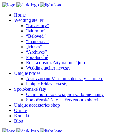
Home
Wedding atelier
“Lovestory”
“Murmur”
“Beloved”
“Inamorata”
„Muses“
“Archives”
Popolnočné
Rent a dream- šaty na prenájom
Wedding atelier nevesty
Unique brides
Ako vzniknú Vaše unikátne šaty na mieru
Unique brides nevesty
Spoločenské šaty
Glam mom- kolekcia pre svadobné mamy
Spoločenské šaty na červenom koberci
Unique accessories shop
O mne
Kontakt
Blog