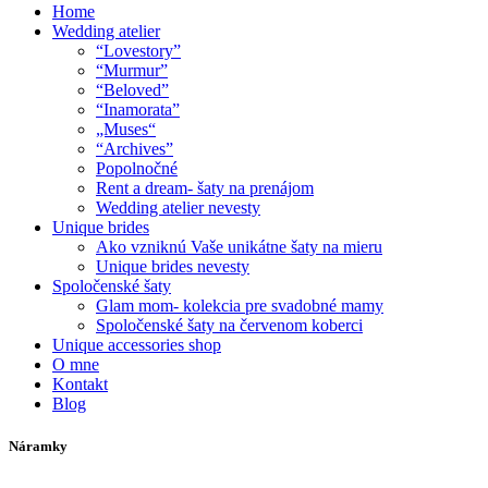
Home
Wedding atelier
“Lovestory”
“Murmur”
“Beloved”
“Inamorata”
„Muses“
“Archives”
Popolnočné
Rent a dream- šaty na prenájom
Wedding atelier nevesty
Unique brides
Ako vzniknú Vaše unikátne šaty na mieru
Unique brides nevesty
Spoločenské šaty
Glam mom- kolekcia pre svadobné mamy
Spoločenské šaty na červenom koberci
Unique accessories shop
O mne
Kontakt
Blog
Náramky