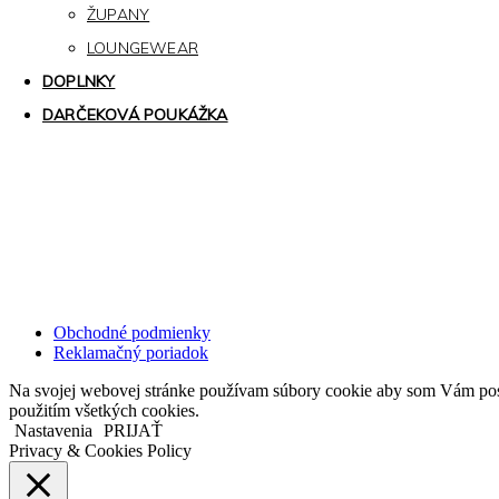
ŽUPANY
LOUNGEWEAR
DOPLNKY
DARČEKOVÁ POUKÁŽKA
Kollárovo nám. 16
811 06 Bratislava
Slovenská republika
Copyright © 2020 Veronika Kostkova. Všetky práva vyhradené.
Obchodné podmienky
Reklamačný poriadok
Na svojej webovej stránke používam súbory cookie aby som Vám posky
použitím všetkých cookies.
Nastavenia
PRIJAŤ
Privacy & Cookies Policy