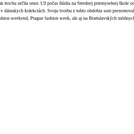
k trochu určila smer. Už počas štúdia na Strednej priemyselnej škole 
m v dámskych kolekciách. Svoju tvorbu z tohto obdobia som prezento
fashion weekend, Prague fashion week, ale aj na Bratislavských módnyc