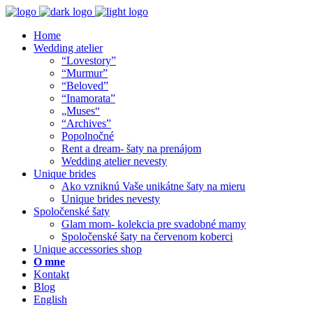
Home
Wedding atelier
“Lovestory”
“Murmur”
“Beloved”
“Inamorata”
„Muses“
“Archives”
Popolnočné
Rent a dream- šaty na prenájom
Wedding atelier nevesty
Unique brides
Ako vzniknú Vaše unikátne šaty na mieru
Unique brides nevesty
Spoločenské šaty
Glam mom- kolekcia pre svadobné mamy
Spoločenské šaty na červenom koberci
Unique accessories shop
O mne
Kontakt
Blog
English