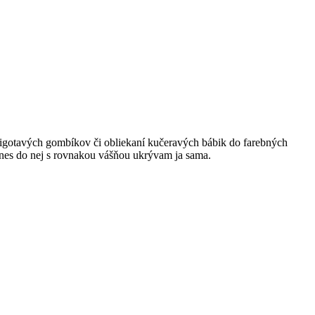
ligotavých gombíkov či obliekaní kučeravých bábik do farebných
nes do nej s rovnakou vášňou ukrývam ja sama.