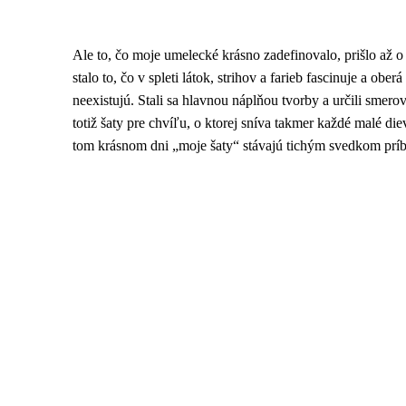
Ale to, čo moje umelecké krásno zadefinovalo, prišlo až 
stalo to, čo v spleti látok, strihov a farieb fascinuje a o
neexistujú. Stali sa hlavnou náplňou tvorby a určili sme
totiž šaty pre chvíľu, o ktorej sníva takmer každé malé d
tom krásnom dni „moje šaty“ stávajú tichým svedkom príbe
Kollárovo nám. 16
811 06 Bratislava
Slovenská republika