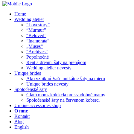
Home
Wedding atelier
“Lovestory”
“Murmur”
“Beloved”
“Inamorata”
„Muses“
“Archives”
Popolnočné
Rent a dream- šaty na prenájom
Wedding atelier nevesty
Unique brides
Ako vzniknú Vaše unikátne šaty na mieru
Unique brides nevesty
Spoločenské šaty
Glam mom- kolekcia pre svadobné mamy
Spoločenské šaty na červenom koberci
Unique accessories shop
O mne
Kontakt
Blog
English