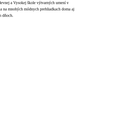
odevnej a Vysokej škole výtvarných umení v
vala na mnohých módnych prehliadkach doma aj
h dňoch.