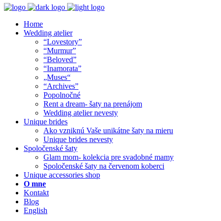
Home
Wedding atelier
“Lovestory”
“Murmur”
“Beloved”
“Inamorata”
„Muses“
“Archives”
Popolnočné
Rent a dream- šaty na prenájom
Wedding atelier nevesty
Unique brides
Ako vzniknú Vaše unikátne šaty na mieru
Unique brides nevesty
Spoločenské šaty
Glam mom- kolekcia pre svadobné mamy
Spoločenské šaty na červenom koberci
Unique accessories shop
O mne
Kontakt
Blog
English