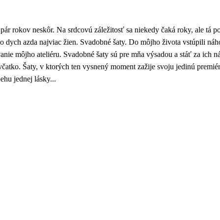
o pár rokov neskôr. Na srdcovú záležitosť sa niekedy čaká roky, ale tá
berá o dych azda najviac žien. Svadobné šaty. Do môjho života vstúpili n
rovanie môjho ateliéru. Svadobné šaty sú pre mňa výsadou a stáť za ich
ievčatko. Šaty, v ktorých ten vysnený moment zažije svoju jedinú premié
hu jednej lásky...