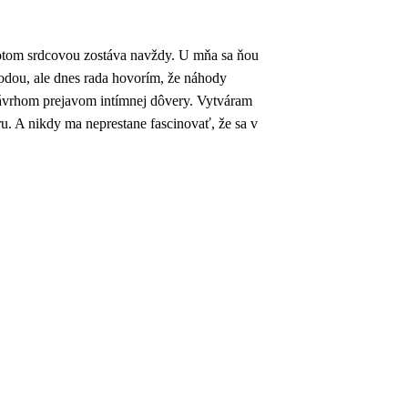
 potom srdcovou zostáva navždy. U mňa sa ňou
áhodou, ale dnes rada hovorím, že náhody
 návrhom prejavom intímnej dôvery. Vytváram
ru. A nikdy ma neprestane fascinovať, že sa v