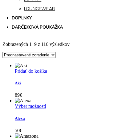
LOUNGEWEAR
DOPLNKY
DARČEKOVÁ POUKÁŽKA
Zobrazených 1–9 z 116 výsledkov
Pridať do košíka
Aki
89
€
Tento
Výber možností
produkt
má
Alexa
viacero
variantov.
50
€
Možnosti