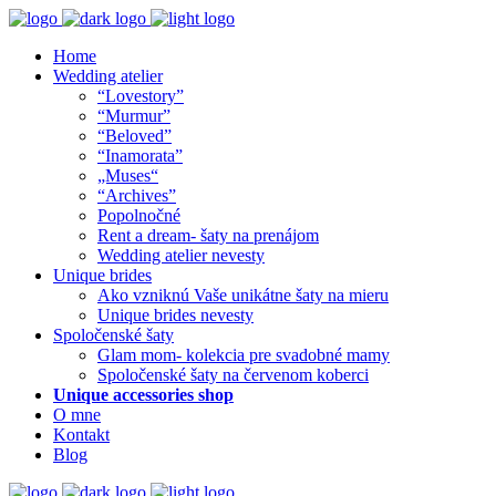
Home
Wedding atelier
“Lovestory”
“Murmur”
“Beloved”
“Inamorata”
„Muses“
“Archives”
Popolnočné
Rent a dream- šaty na prenájom
Wedding atelier nevesty
Unique brides
Ako vzniknú Vaše unikátne šaty na mieru
Unique brides nevesty
Spoločenské šaty
Glam mom- kolekcia pre svadobné mamy
Spoločenské šaty na červenom koberci
Unique accessories shop
O mne
Kontakt
Blog