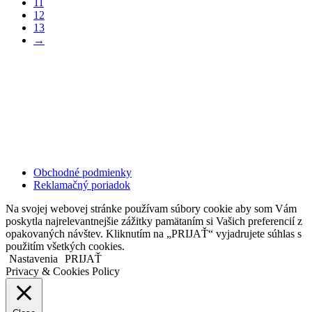
11
12
13
→
Kollárovo nám. 16
811 06 Bratislava
Slovenská republika
Copyright © 2020 Veronika Kostkova. Všetky práva vyhradené.
Obchodné podmienky
Reklamačný poriadok
Na svojej webovej stránke používam súbory cookie aby som Vám
poskytla najrelevantnejšie zážitky pamätaním si Vašich preferencií z
opakovaných návštev. Kliknutím na „PRIJAŤ“ vyjadrujete súhlas s
použitím všetkých cookies.
Nastavenia
PRIJAŤ
Privacy & Cookies Policy