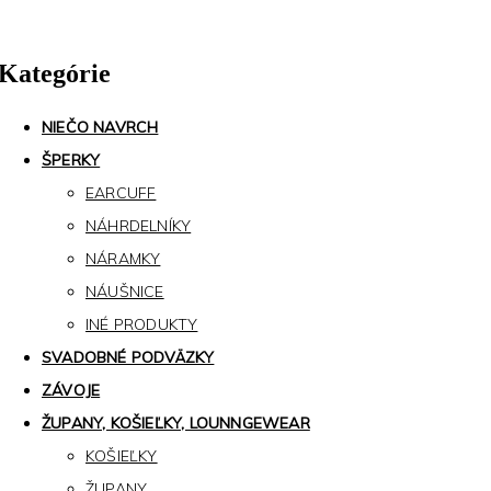
Kategórie
NIEČO NAVRCH
ŠPERKY
EARCUFF
NÁHRDELNÍKY
NÁRAMKY
NÁUŠNICE
INÉ PRODUKTY
SVADOBNÉ PODVÄZKY
ZÁVOJE
ŽUPANY, KOŠIEĽKY, LOUNNGEWEAR
KOŠIEĽKY
ŽUPANY