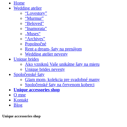
Home
Wedding atelier
“Lovestory”
“Murmur”
“Beloved”
“Inamorata”
„Muses“
“Archives”
Popolnočné
Rent a dream- šaty na prenájom
Wedding atelier nevesty
Unique brides
Ako vzniknú Vaše unikátne šaty na mieru
Unique brides nevesty
Spoločenské šaty
Glam mom- kolekcia pre svadobné mamy
Spoločenské šaty na červenom koberci
Unique accessories shop
O mne
Kontakt
Blog
Unique accessories shop