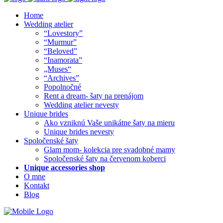
Home
Wedding atelier
“Lovestory”
“Murmur”
“Beloved”
“Inamorata”
„Muses“
“Archives”
Popolnočné
Rent a dream- šaty na prenájom
Wedding atelier nevesty
Unique brides
Ako vzniknú Vaše unikátne šaty na mieru
Unique brides nevesty
Spoločenské šaty
Glam mom- kolekcia pre svadobné mamy
Spoločenské šaty na červenom koberci
Unique accessories shop
O mne
Kontakt
Blog