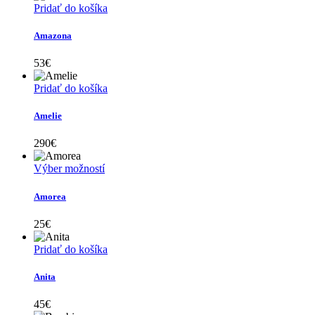
si
Pridať do košíka
môžete
vybrať
Amazona
na
stránke
53
€
produktu.
Pridať do košíka
Amelie
290
€
Tento
Výber možností
produkt
má
Amorea
viacero
variantov.
25
€
Možnosti
si
Pridať do košíka
môžete
vybrať
Anita
na
stránke
45
€
produktu.