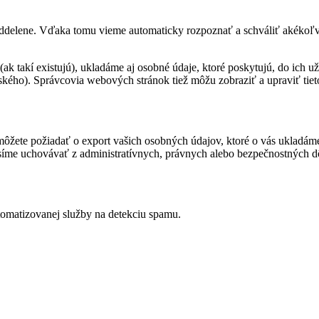
oddelene. Vďaka tomu vieme automaticky rozpoznať a schváliť akékoľv
(ak takí existujú), ukladáme aj osobné údaje, ktoré poskytujú, do ich 
kého). Správcovia webových stránok tiež môžu zobraziť a upraviť tiet
 môžete požiadať o export vašich osobných údajov, ktoré o vás ukladáme
usíme uchovávať z administratívnych, právnych alebo bezpečnostných 
omatizovanej služby na detekciu spamu.