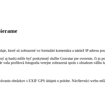
bierame
je, ktoré sú zobrazené vo formulári komentára a taktiež IP adresu po
ý aj hash) môže byť poskytnutý službe Gravatar pre overenie, či ju p
de vaša profilová fotografia verejne zobrazená spolu s obsahom vášho 
hrávaniu obrázkov s EXIF GPS údajmi o polohe. Návštevníci webu môžu