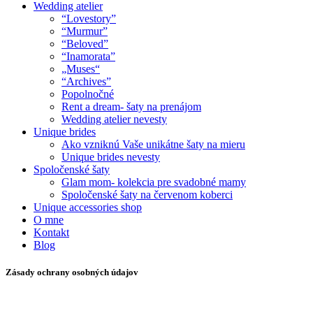
Wedding atelier
“Lovestory”
“Murmur”
“Beloved”
“Inamorata”
„Muses“
“Archives”
Popolnočné
Rent a dream- šaty na prenájom
Wedding atelier nevesty
Unique brides
Ako vzniknú Vaše unikátne šaty na mieru
Unique brides nevesty
Spoločenské šaty
Glam mom- kolekcia pre svadobné mamy
Spoločenské šaty na červenom koberci
Unique accessories shop
O mne
Kontakt
Blog
Zásady ochrany osobných údajov