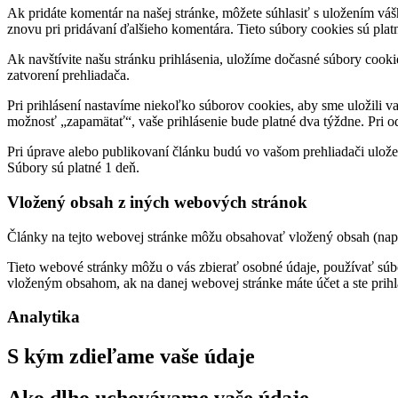
Ak pridáte komentár na našej stránke, môžete súhlasiť s uložením váš
znovu pri pridávaní ďalšieho komentára. Tieto súbory cookies sú plat
Ak navštívite našu stránku prihlásenia, uložíme dočasné súbory cooki
zatvorení prehliadača.
Pri prihlásení nastavíme niekoľko súborov cookies, aby sme uložili va
možnosť „zapamätať“, vaše prihlásenie bude platné dva týždne. Pri od
Pri úprave alebo publikovaní článku budú vo vašom prehliadači ulože
Súbory sú platné 1 deň.
Vložený obsah z iných webových stránok
Články na tejto webovej stránke môžu obsahovať vložený obsah (napr
Tieto webové stránky môžu o vás zbierať osobné údaje, používať súbo
vloženým obsahom, ak na danej webovej stránke máte účet a ste prihl
Analytika
S kým zdieľame vaše údaje