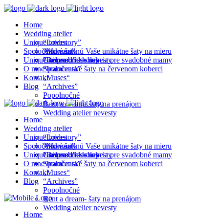
Home
Wedding atelier
Unique brides
“Lovestory”
Spoločenské šaty
“Murmur”
Ako vzniknú Vaše unikátne šaty na mieru
Unique accessories shop
“Beloved”
Unique brides nevesty
Glam mom- kolekcia pre svadobné mamy
O mne
“Inamorata”
Spoločenské šaty na červenom koberci
Kontakt
„Muses“
Blog
“Archives”
Popolnočné
Rent a dream- šaty na prenájom
Wedding atelier nevesty
Home
Wedding atelier
Unique brides
“Lovestory”
Spoločenské šaty
“Murmur”
Ako vzniknú Vaše unikátne šaty na mieru
Unique accessories shop
“Beloved”
Unique brides nevesty
Glam mom- kolekcia pre svadobné mamy
O mne
“Inamorata”
Spoločenské šaty na červenom koberci
Kontakt
„Muses“
Blog
“Archives”
Popolnočné
Rent a dream- šaty na prenájom
Wedding atelier nevesty
Home