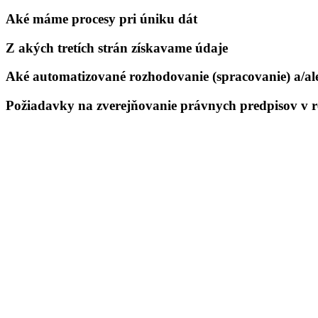
Aké máme procesy pri úniku dát
Z akých tretích strán získavame údaje
Aké automatizované rozhodovanie (spracovanie) a/ale
Požiadavky na zverejňovanie právnych predpisov v 
Kollárovo nám. 16
811 06 Bratislava
Slovenská republika