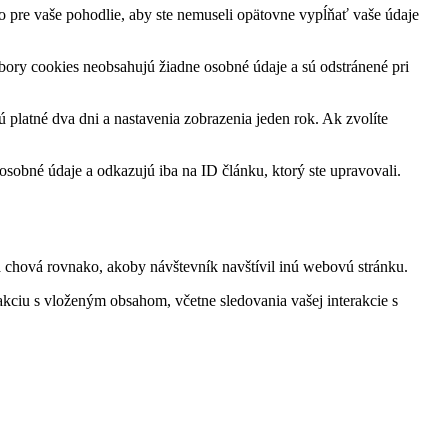
o pre vaše pohodlie, aby ste nemuseli opätovne vypĺňať vaše údaje
súbory cookies neobsahujú žiadne osobné údaje a sú odstránené pri
ú platné dva dni a nastavenia zobrazenia jeden rok. Ak zvolíte
sobné údaje a odkazujú iba na ID článku, ktorý ste upravovali.
a chová rovnako, akoby návštevník navštívil inú webovú stránku.
akciu s vloženým obsahom, včetne sledovania vašej interakcie s