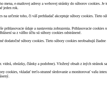
ho mena, e-mailovej adresy a webovej stránky do súborov cookies. Je t
né jeden rok.
es na určenie toho, či váš prehliadač akceptuje súbory cookies. Tieto 
še prihlasovacie údaje a nastavenia zobrazenia. Prihlasovacie cookies s
hlásení sa z vášho účtu sú súbory cookies odstránené.
né dodatočné súbory cookies. Tieto súbory cookies neobsahujú žiadne o
. videá, obrázky, články a podobne). Vložený obsah z iných stránok s
ry cookies, vkladať treťo-stranné sledovanie a monitorovať vašu inter
ásený.