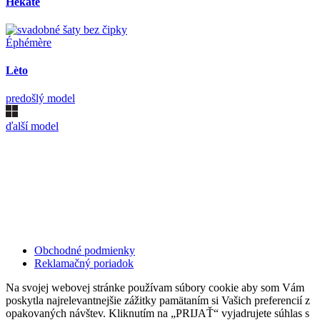
Hekatè
Éphémère
Lèto
predošlý model
ďalší model
Kollárovo nám. 16
811 06 Bratislava
Slovenská republika
Copyright © 2020 Veronika Kostkova. Všetky práva vyhradené.
Obchodné podmienky
Reklamačný poriadok
Na svojej webovej stránke používam súbory cookie aby som Vám
poskytla najrelevantnejšie zážitky pamätaním si Vašich preferencií z
opakovaných návštev. Kliknutím na „PRIJAŤ“ vyjadrujete súhlas s