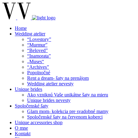
Home
Wedding atelier
“Lovestory”
“Murmur”
“Beloved”
“Inamorata”
„Muses“
“Archives”
Popolnočné
Rent a dream- šaty na prenájom
Wedding atelier nevesty
Unique brides
Ako vzniknú Vaše unikátne šaty na mieru
Unique brides nevesty
Spoločenské šaty
Glam mom- kolekcia pre svadobné mamy
Spoločenské šaty na červenom koberci
Unique accessories shop
O mne
Kontakt