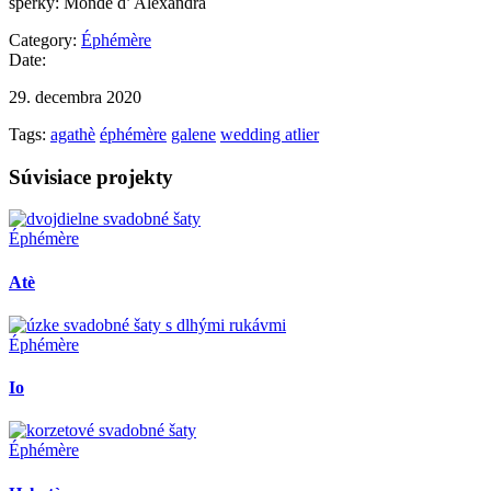
šperky: Monde d’ Alexandra
Category:
Éphémère
Date:
29. decembra 2020
Tags:
agathè
éphémère
galene
wedding atlier
Súvisiace projekty
Éphémère
Atè
Éphémère
Io
Éphémère