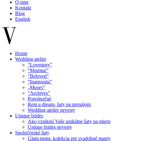
O mne
Kontakt
Blog
English
Home
Wedding atelier
“Lovestory”
“Murmur”
“Beloved”
“Inamorata”
„Muses“
“Archives”
Popolnočné
Rent a dream- šaty na prenájom
Wedding atelier nevesty
Unique brides
Ako vzniknú Vaše unikátne šaty na mieru
Unique brides nevesty
Spoločenské šaty
Glam mom- kolekcia pre svadobné mamy