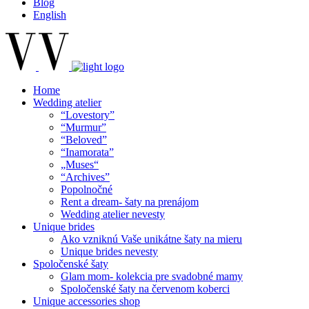
Blog
English
Home
Wedding atelier
“Lovestory”
“Murmur”
“Beloved”
“Inamorata”
„Muses“
“Archives”
Popolnočné
Rent a dream- šaty na prenájom
Wedding atelier nevesty
Unique brides
Ako vzniknú Vaše unikátne šaty na mieru
Unique brides nevesty
Spoločenské šaty
Glam mom- kolekcia pre svadobné mamy
Spoločenské šaty na červenom koberci
Unique accessories shop