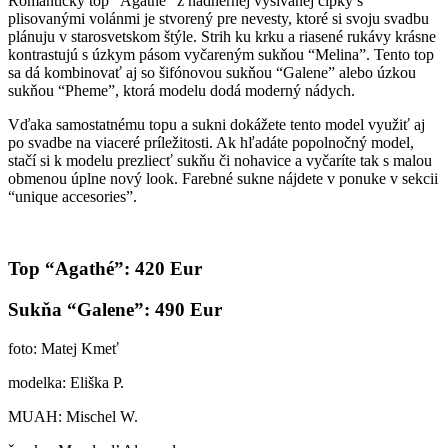
Romantický top “Agathé” z nádhernej vyšívanej čipky s
plisovanými volánmi je stvorený pre nevesty, ktoré si svoju svadbu
plánuju v starosvetskom štýle. Strih ku krku a riasené rukávy krásne
kontrastujú s úzkym pásom vyčareným sukňou “Melina”. Tento top
sa dá kombinovať aj so šifónovou sukňou “Galene” alebo úzkou
sukňou “Pheme”, ktorá modelu dodá moderný nádych.
Vďaka samostatnému topu a sukni dokážete tento model využiť aj
po svadbe na viaceré príležitosti. Ak hľadáte popolnočný model,
stačí si k modelu prezliecť sukňu či nohavice a vyčaríte tak s malou
obmenou úplne nový look. Farebné sukne nájdete v ponuke v sekcii
“unique accesories”.
Top “Agathé”: 420 Eur
Sukňa “Galene”: 490 Eur
foto: Matej Kmeť
modelka: Eliška P.
MUAH: Mischel W.