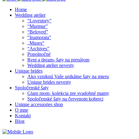
Home
Wedding atelier
“Lovestory”
“Murmur”
“Beloved”
“Inamorata”
„Muses“
“Archives”
Popolnočné
Rent a dream- šaty na prenájom
Wedding atelier nevesty
Unique brides
Ako vzniknú Vaše unikátne šaty na mieru
Unique brides nevesty
Spoločenské šaty
Glam mom- kolekcia pre svadobné mamy
Spoločenské šaty na červenom koberci
Unique accessories shop
O mne
Kontakt
Blog