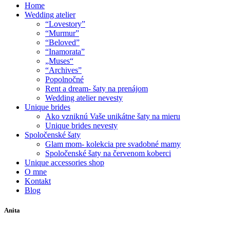
Home
Wedding atelier
“Lovestory”
“Murmur”
“Beloved”
“Inamorata”
„Muses“
“Archives”
Popolnočné
Rent a dream- šaty na prenájom
Wedding atelier nevesty
Unique brides
Ako vzniknú Vaše unikátne šaty na mieru
Unique brides nevesty
Spoločenské šaty
Glam mom- kolekcia pre svadobné mamy
Spoločenské šaty na červenom koberci
Unique accessories shop
O mne
Kontakt
Blog
Anita