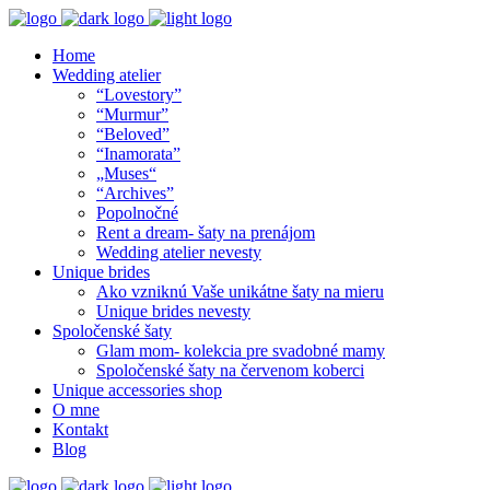
Home
Wedding atelier
“Lovestory”
“Murmur”
“Beloved”
“Inamorata”
„Muses“
“Archives”
Popolnočné
Rent a dream- šaty na prenájom
Wedding atelier nevesty
Unique brides
Ako vzniknú Vaše unikátne šaty na mieru
Unique brides nevesty
Spoločenské šaty
Glam mom- kolekcia pre svadobné mamy
Spoločenské šaty na červenom koberci
Unique accessories shop
O mne
Kontakt
Blog