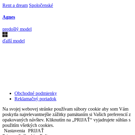
Rent a dream
Spoločenské
Agnes
predošlý model
ďalší model
Kollárovo nám. 16
811 06 Bratislava
Slovenská republika
Copyright © 2020 Veronika Kostkova. Všetky práva vyhradené.
Obchodné podmienky
Reklamačný poriadok
Na svojej webovej stránke používam súbory cookie aby som Vám
poskytla najrelevantnejšie zážitky pamätaním si Vašich preferencií z
opakovaných návštev. Kliknutím na „PRIJAŤ“ vyjadrujete súhlas s
použitím všetkých cookies.
Nastavenia
PRIJAŤ