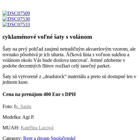
cyklaménové voľné šaty s volánom
Šaty na prvý pohľad zaujmú netradičným akvarelovým vzorom, ale
rovnako pôsobivá je ich silueta. Áčková línia s voľnou sukňou a
volánom okolo Vás bude doslova tancovať. Jemné zdobenie v
podobe decentných flitrov rozžiari celý tanečný parket.
Šaty sú vytvorené z „deadstock“ materiálu a preto sú dostupné len v
jednom kuse.
Cena na prenájom 400 Eur s DPH
Foto: I
v. Santa
Modelka: Agi P.
MUAH:
Kateřina Lacová
Category:
Rent a dream
Spoločenské