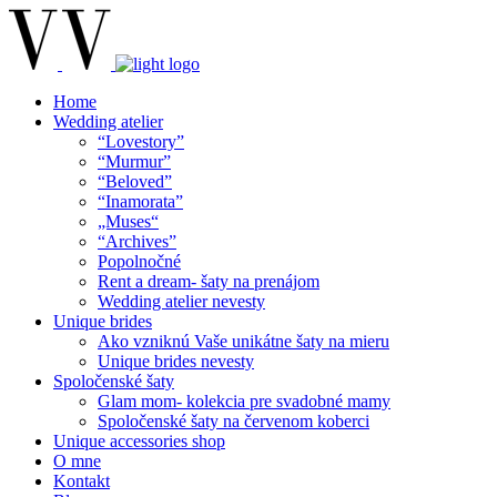
Home
Wedding atelier
“Lovestory”
“Murmur”
“Beloved”
“Inamorata”
„Muses“
“Archives”
Popolnočné
Rent a dream- šaty na prenájom
Wedding atelier nevesty
Unique brides
Ako vzniknú Vaše unikátne šaty na mieru
Unique brides nevesty
Spoločenské šaty
Glam mom- kolekcia pre svadobné mamy
Spoločenské šaty na červenom koberci
Unique accessories shop
O mne
Kontakt