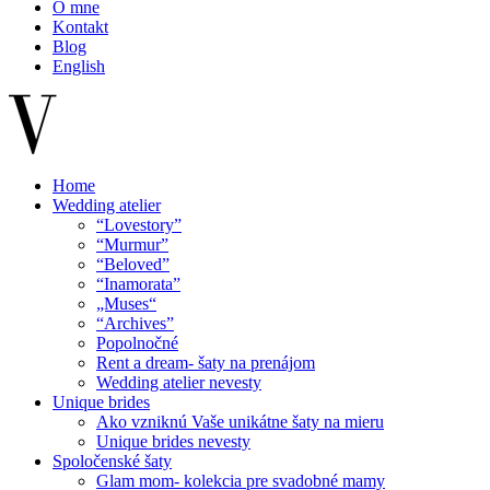
O mne
Kontakt
Blog
English
Home
Wedding atelier
“Lovestory”
“Murmur”
“Beloved”
“Inamorata”
„Muses“
“Archives”
Popolnočné
Rent a dream- šaty na prenájom
Wedding atelier nevesty
Unique brides
Ako vzniknú Vaše unikátne šaty na mieru
Unique brides nevesty
Spoločenské šaty
Glam mom- kolekcia pre svadobné mamy