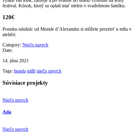
vyladí váš look, zahreje a po svadbe ho smelo vynosíte na letný
festival. Kúsok, ktorý sa oplatí mať nielen v svadobnom šatníku.
120€
Ponuku náušníc od Monde d’Alexandra si môžete prezrieť u mňa v
ateliéri.
Category:
Niečo navrch
Date:
14. júna 2021
Tags:
bunda
milli
niečo navrch
Súvisiace projekty
Niečo navrch
Ada
Niečo navrch