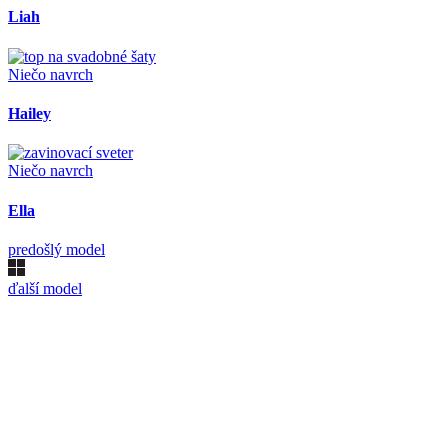
Liah
Niečo navrch
Hailey
Niečo navrch
Ella
predošlý model
ďalší model
Kollárovo nám. 16
811 06 Bratislava
Slovenská republika
Copyright © 2020 Veronika Kostkova. Všetky práva vyhradené.