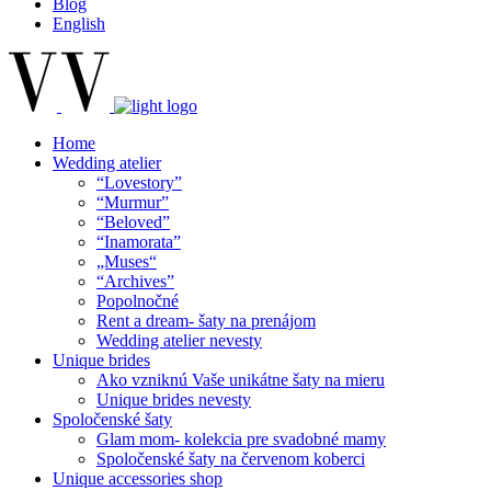
Blog
English
Home
Wedding atelier
“Lovestory”
“Murmur”
“Beloved”
“Inamorata”
„Muses“
“Archives”
Popolnočné
Rent a dream- šaty na prenájom
Wedding atelier nevesty
Unique brides
Ako vzniknú Vaše unikátne šaty na mieru
Unique brides nevesty
Spoločenské šaty
Glam mom- kolekcia pre svadobné mamy
Spoločenské šaty na červenom koberci
Unique accessories shop