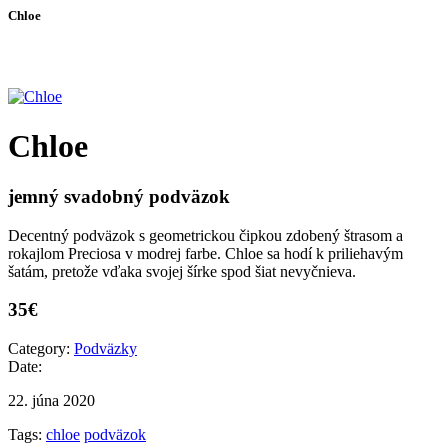
Chloe
Chloe
jemný svadobný podväzok
Decentný podväzok s geometrickou čipkou zdobený štrasom a
rokajlom Preciosa v modrej farbe. Chloe sa hodí k priliehavým
šatám, pretože vďaka svojej šírke spod šiat nevyčnieva.
35€
Category:
Podväzky
Date:
22. júna 2020
Tags:
chloe
podväzok