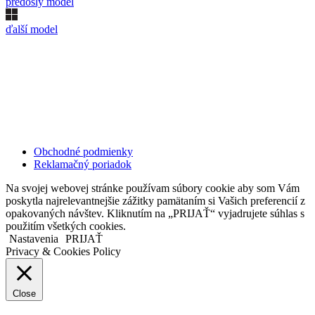
predošlý model
ďalší model
Kollárovo nám. 16
811 06 Bratislava
Slovenská republika
Copyright © 2020 Veronika Kostkova. Všetky práva vyhradené.
Obchodné podmienky
Reklamačný poriadok
Na svojej webovej stránke používam súbory cookie aby som Vám
poskytla najrelevantnejšie zážitky pamätaním si Vašich preferencií z
opakovaných návštev. Kliknutím na „PRIJAŤ“ vyjadrujete súhlas s
použitím všetkých cookies.
Nastavenia
PRIJAŤ
Privacy & Cookies Policy
Close