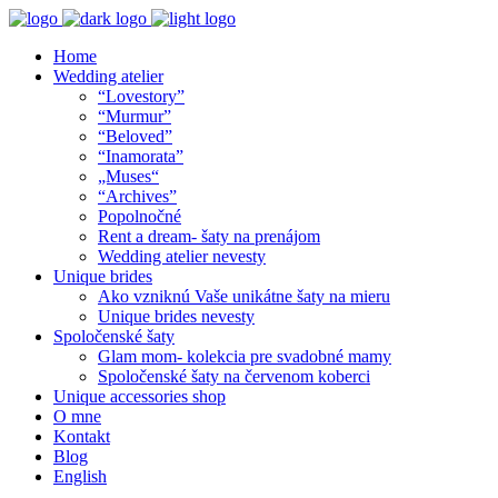
Home
Wedding atelier
“Lovestory”
“Murmur”
“Beloved”
“Inamorata”
„Muses“
“Archives”
Popolnočné
Rent a dream- šaty na prenájom
Wedding atelier nevesty
Unique brides
Ako vzniknú Vaše unikátne šaty na mieru
Unique brides nevesty
Spoločenské šaty
Glam mom- kolekcia pre svadobné mamy
Spoločenské šaty na červenom koberci
Unique accessories shop
O mne
Kontakt
Blog
English