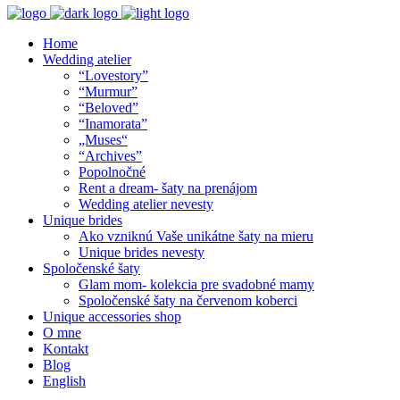
Home
Wedding atelier
“Lovestory”
“Murmur”
“Beloved”
“Inamorata”
„Muses“
“Archives”
Popolnočné
Rent a dream- šaty na prenájom
Wedding atelier nevesty
Unique brides
Ako vzniknú Vaše unikátne šaty na mieru
Unique brides nevesty
Spoločenské šaty
Glam mom- kolekcia pre svadobné mamy
Spoločenské šaty na červenom koberci
Unique accessories shop
O mne
Kontakt
Blog
English