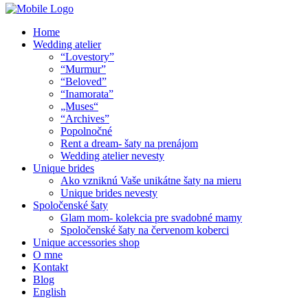
Home
Wedding atelier
“Lovestory”
“Murmur”
“Beloved”
“Inamorata”
„Muses“
“Archives”
Popolnočné
Rent a dream- šaty na prenájom
Wedding atelier nevesty
Unique brides
Ako vzniknú Vaše unikátne šaty na mieru
Unique brides nevesty
Spoločenské šaty
Glam mom- kolekcia pre svadobné mamy
Spoločenské šaty na červenom koberci
Unique accessories shop
O mne
Kontakt
Blog
English