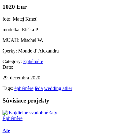
1020 Eur
foto: Matej Kmeť
modelka: Eliška P.
MUAH: Mischel W.
šperky: Monde d’ Alexandra
Category:
Éphémère
Date:
29. decembra 2020
Tags:
éphémère
lèda
wedding atlier
Súvisiace projekty
Éphémère
Atè