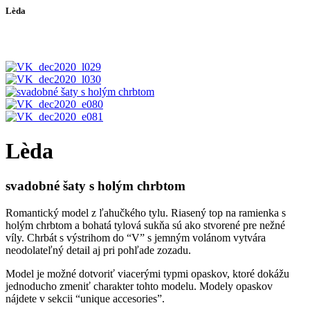
Lèda
Lèda
svadobné šaty s holým chrbtom
Romantický model z ľahučkého tylu. Riasený top na ramienka s
holým chrbtom a bohatá tylová sukňa sú ako stvorené pre nežné
víly. Chrbát s výstrihom do “V” s jemným volánom vytvára
neodolateľný detail aj pri pohľade zozadu.
Model je možné dotvoriť viacerými typmi opaskov, ktoré dokážu
jednoducho zmeniť charakter tohto modelu. Modely opaskov
nájdete v sekcii “unique accesories”.