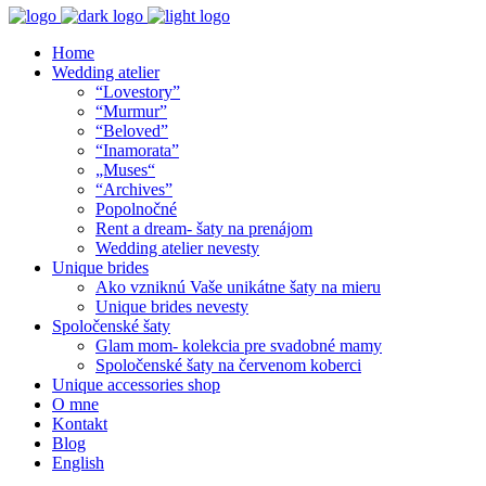
Home
Wedding atelier
“Lovestory”
“Murmur”
“Beloved”
“Inamorata”
„Muses“
“Archives”
Popolnočné
Rent a dream- šaty na prenájom
Wedding atelier nevesty
Unique brides
Ako vzniknú Vaše unikátne šaty na mieru
Unique brides nevesty
Spoločenské šaty
Glam mom- kolekcia pre svadobné mamy
Spoločenské šaty na červenom koberci
Unique accessories shop
O mne
Kontakt
Blog
English