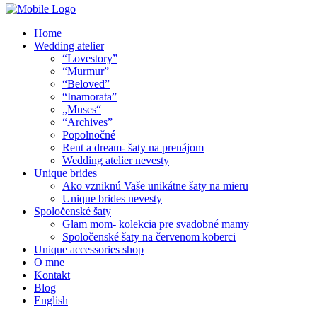
Home
Wedding atelier
“Lovestory”
“Murmur”
“Beloved”
“Inamorata”
„Muses“
“Archives”
Popolnočné
Rent a dream- šaty na prenájom
Wedding atelier nevesty
Unique brides
Ako vzniknú Vaše unikátne šaty na mieru
Unique brides nevesty
Spoločenské šaty
Glam mom- kolekcia pre svadobné mamy
Spoločenské šaty na červenom koberci
Unique accessories shop
O mne
Kontakt
Blog
English