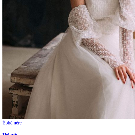
Éphémère
Hekatè