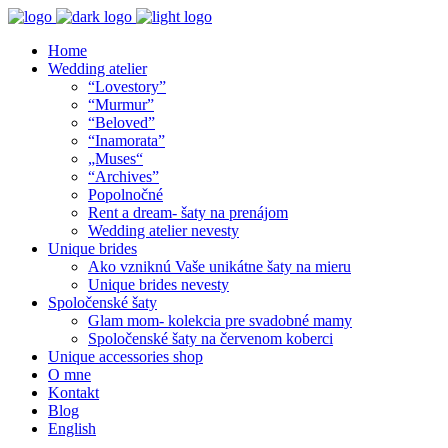
Home
Wedding atelier
“Lovestory”
“Murmur”
“Beloved”
“Inamorata”
„Muses“
“Archives”
Popolnočné
Rent a dream- šaty na prenájom
Wedding atelier nevesty
Unique brides
Ako vzniknú Vaše unikátne šaty na mieru
Unique brides nevesty
Spoločenské šaty
Glam mom- kolekcia pre svadobné mamy
Spoločenské šaty na červenom koberci
Unique accessories shop
O mne
Kontakt
Blog
English