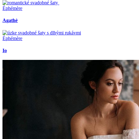
Éphémère
Agathè
Éphémère
Io