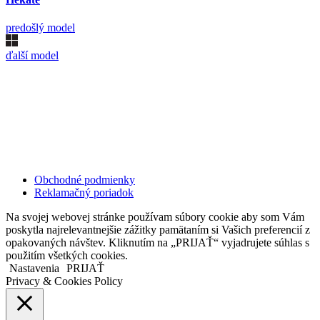
predošlý model
ďalší model
Kollárovo nám. 16
811 06 Bratislava
Slovenská republika
Copyright © 2020 Veronika Kostkova. Všetky práva vyhradené.
Obchodné podmienky
Reklamačný poriadok
Na svojej webovej stránke používam súbory cookie aby som Vám
poskytla najrelevantnejšie zážitky pamätaním si Vašich preferencií z
opakovaných návštev. Kliknutím na „PRIJAŤ“ vyjadrujete súhlas s
použitím všetkých cookies.
Nastavenia
PRIJAŤ
Privacy & Cookies Policy