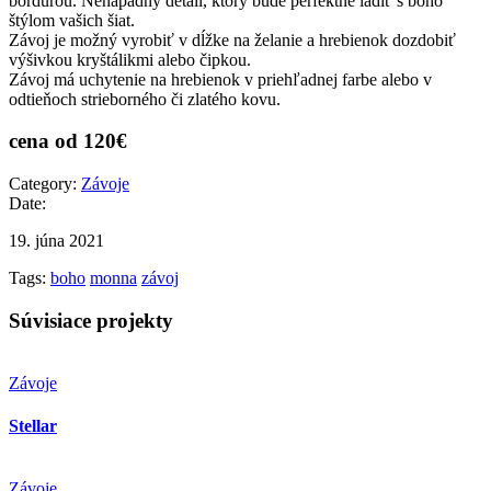
bordúrou. Nenápadný detail, ktorý bude perfektne ladiť s boho
štýlom vašich šiat.
Závoj je možný vyrobiť v dĺžke na želanie a hrebienok dozdobiť
výšivkou kryštálikmi alebo čipkou.
Závoj má uchytenie na hrebienok v priehľadnej farbe alebo v
odtieňoch strieborného či zlatého kovu.
cena od 120€
Category:
Závoje
Date:
19. júna 2021
Tags:
boho
monna
závoj
Súvisiace projekty
Závoje
Stellar
Závoje