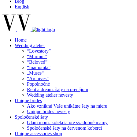
Blog
English
Home
Wedding atelier
“Lovestory”
“Murmur”
“Beloved”
“Inamorata”
„Muses“
“Archives”
Popolnočné
Rent a dream- šaty na prenájom
Wedding atelier nevesty
Unique brides
Ako vzniknú Vaše unikátne šaty na mieru
Unique brides nevesty
Spoločenské šaty
Glam mom- kolekcia pre svadobné mamy
Spoločenské šaty na červenom koberci
Unique accessories shop