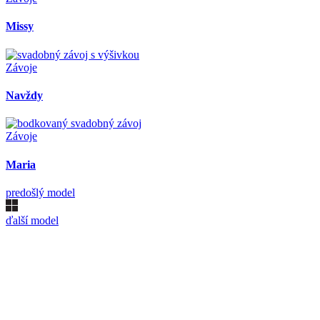
Missy
Závoje
Navždy
Závoje
Maria
predošlý model
ďalší model
Kollárovo nám. 16