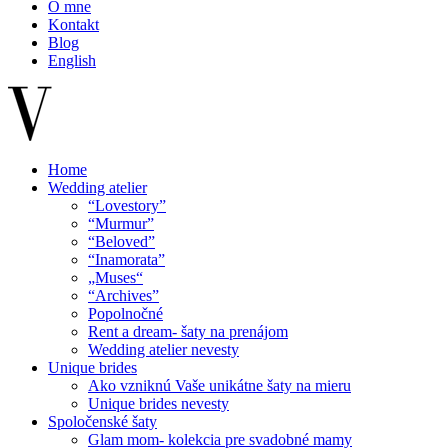
O mne
Kontakt
Blog
English
Home
Wedding atelier
“Lovestory”
“Murmur”
“Beloved”
“Inamorata”
„Muses“
“Archives”
Popolnočné
Rent a dream- šaty na prenájom
Wedding atelier nevesty
Unique brides
Ako vzniknú Vaše unikátne šaty na mieru
Unique brides nevesty
Spoločenské šaty
Glam mom- kolekcia pre svadobné mamy