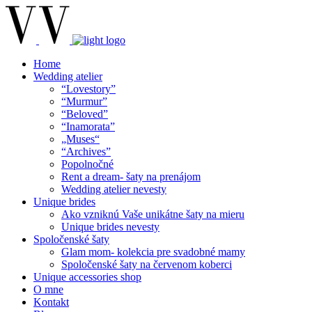
Home
Wedding atelier
“Lovestory”
“Murmur”
“Beloved”
“Inamorata”
„Muses“
“Archives”
Popolnočné
Rent a dream- šaty na prenájom
Wedding atelier nevesty
Unique brides
Ako vzniknú Vaše unikátne šaty na mieru
Unique brides nevesty
Spoločenské šaty
Glam mom- kolekcia pre svadobné mamy
Spoločenské šaty na červenom koberci
Unique accessories shop
O mne
Kontakt