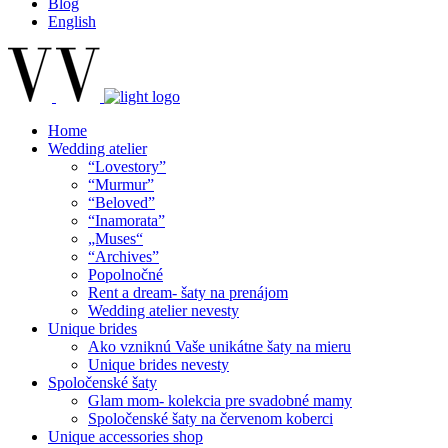
Blog
English
Home
Wedding atelier
“Lovestory”
“Murmur”
“Beloved”
“Inamorata”
„Muses“
“Archives”
Popolnočné
Rent a dream- šaty na prenájom
Wedding atelier nevesty
Unique brides
Ako vzniknú Vaše unikátne šaty na mieru
Unique brides nevesty
Spoločenské šaty
Glam mom- kolekcia pre svadobné mamy
Spoločenské šaty na červenom koberci
Unique accessories shop