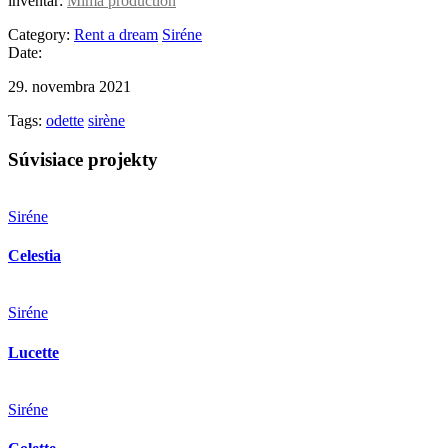
inventár:
Mima production
Category:
Rent a dream
Siréne
Date:
29. novembra 2021
Tags:
odette
sirène
Súvisiace projekty
Siréne
Celestia
Siréne
Lucette
Siréne