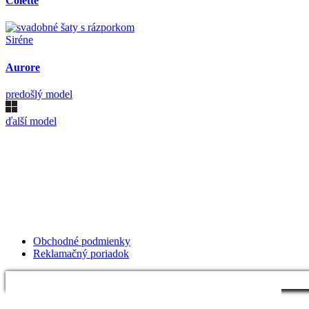
Colette
Siréne
Aurore
predošlý model
ďalší model
Kollárovo nám. 16
811 06 Bratislava
Slovenská republika
Copyright © 2020 Veronika Kostkova. Všetky práva vyhradené.
Obchodné podmienky
Reklamačný poriadok