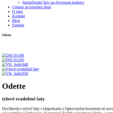
Spoločenské šaty na červenom koberci
Unique accessories shop
O mne
Kontakt
Blog
English
Odette
Odette
tylové svadobné šaty
Dychberúce tylové šaty s rázporkami a čipkovaným korzetom sú navrh