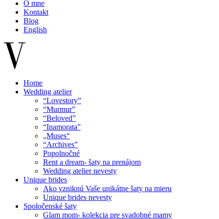
O mne
Kontakt
Blog
English
Home
Wedding atelier
“Lovestory”
“Murmur”
“Beloved”
“Inamorata”
„Muses“
“Archives”
Popolnočné
Rent a dream- šaty na prenájom
Wedding atelier nevesty
Unique brides
Ako vzniknú Vaše unikátne šaty na mieru
Unique brides nevesty
Spoločenské šaty
Glam mom- kolekcia pre svadobné mamy