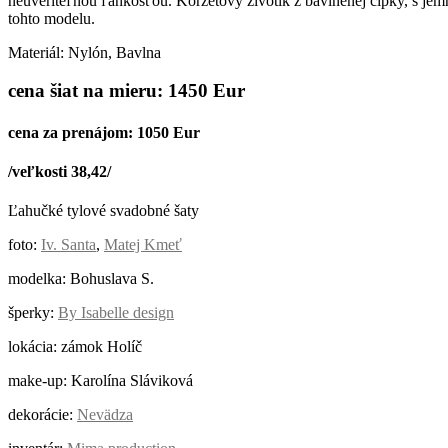
neuveriteľnou ľahkosťou. Korzetový živôtik z bavlnenej čipky, s je
tohto modelu.
Materiál: Nylón, Bavlna
cena šiat na mieru: 1450 Eur
cena za prenájom: 1050 Eur
/veľkosti 38,42/
Ľahučké tylové svadobné šaty
foto:
Iv. Santa
,
Matej Kmeť
modelka: Bohuslava S.
šperky:
By Isabelle design
lokácia: zámok Holíč
make-up: Karolína Sláviková
dekorácie:
Nevädza