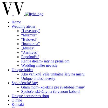
Home
Wedding atelier
“Lovestory”
“Murmur”
“Beloved”
“Inamorata”
„Muses“
“Archives”
Popolnočné
Rent a dream- šaty na prenájom
Wedding atelier nevesty
Unique brides
Ako vzniknú Vaše unikátne šaty na mieru
Unique brides nevesty
Spoločenské šaty
Glam mom- kolekcia pre svadobné mamy
Spoločenské šaty na červenom koberci
Unique accessories shop
O mne
Kontakt