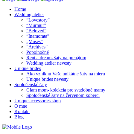
Home
Wedding atelier
“Lovestory”
“Murmur”
“Beloved”
“Inamorata”
„Muses“
“Archives”
Popolnočné
Rent a dream- šaty na prenájom
Wedding atelier nevesty
Unique brides
Ako vzniknú Vaše unikátne šaty na mieru
Unique brides nevesty
Spoločenské šaty
Glam mom- kolekcia pre svadobné mamy
Spoločenské šaty na červenom koberci
Unique accessories shop
O mne
Kontakt
Blog