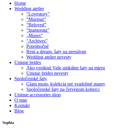
Home
Wedding atelier
“Lovestory”
“Murmur”
“Beloved”
“Inamorata”
„Muses“
“Archives”
Popolnočné
Rent a dream- šaty na prenájom
Wedding atelier nevesty
Unique brides
Ako vzniknú Vaše unikátne šaty na mieru
Unique brides nevesty
Spoločenské šaty
Glam mom- kolekcia pre svadobné mamy
Spoločenské šaty na červenom koberci
Unique accessories shop
O mne
Kontakt
Blog
Sophia