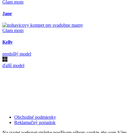
Glam mom
Jane
Glam mom
Kelly
predošlý model
ďalší model
Kollárovo nám. 16
811 06 Bratislava
Slovenská republika
Copyright © 2020 Veronika Kostkova. Všetky práva vyhradené.
Obchodné podmienky
Reklamačný poriadok
Na svojej webovej stránke používam súbory cookie aby som Vám