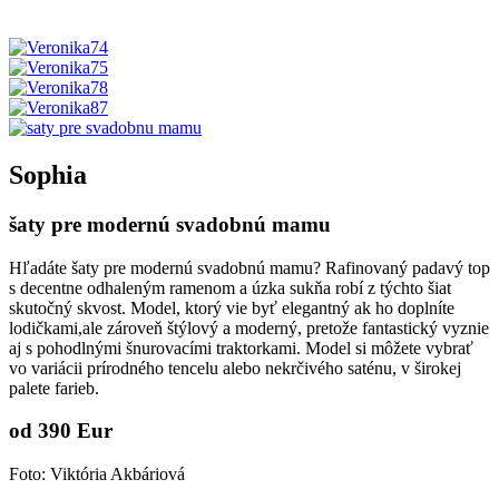
Sophia
šaty pre modernú svadobnú mamu
Hľadáte šaty pre modernú svadobnú mamu? Rafinovaný padavý top
s decentne odhaleným ramenom a úzka sukňa robí z týchto šiat
skutočný skvost. Model, ktorý vie byť elegantný ak ho doplníte
lodičkami,ale zároveň štýlový a moderný, pretože fantastický vyznie
aj s pohodlnými šnurovacími traktorkami. Model si môžete vybrať
vo variácii prírodného tencelu alebo nekrčivého saténu, v širokej
palete farieb.
od 390 Eur
Foto: Viktória Akbáriová