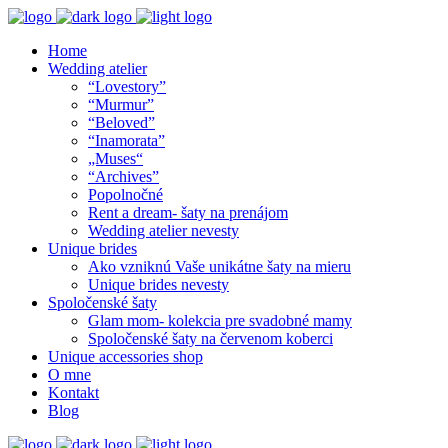
Home
Wedding atelier
“Lovestory”
“Murmur”
“Beloved”
“Inamorata”
„Muses“
“Archives”
Popolnočné
Rent a dream- šaty na prenájom
Wedding atelier nevesty
Unique brides
Ako vzniknú Vaše unikátne šaty na mieru
Unique brides nevesty
Spoločenské šaty
Glam mom- kolekcia pre svadobné mamy
Spoločenské šaty na červenom koberci
Unique accessories shop
O mne
Kontakt
Blog