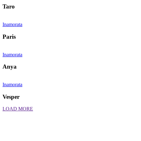
Taro
Inamorata
Paris
Inamorata
Anya
Inamorata
Vesper
LOAD MORE
Kollárovo nám. 16
811 06 Bratislava
Slovenská republika