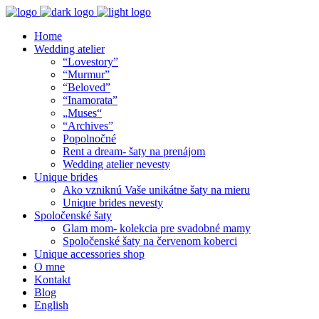
Home
Wedding atelier
“Lovestory”
“Murmur”
“Beloved”
“Inamorata”
„Muses“
“Archives”
Popolnočné
Rent a dream- šaty na prenájom
Wedding atelier nevesty
Unique brides
Ako vzniknú Vaše unikátne šaty na mieru
Unique brides nevesty
Spoločenské šaty
Glam mom- kolekcia pre svadobné mamy
Spoločenské šaty na červenom koberci
Unique accessories shop
O mne
Kontakt
Blog
English