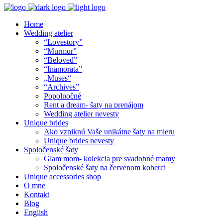
Home
Wedding atelier
“Lovestory”
“Murmur”
“Beloved”
“Inamorata”
„Muses“
“Archives”
Popolnočné
Rent a dream- šaty na prenájom
Wedding atelier nevesty
Unique brides
Ako vzniknú Vaše unikátne šaty na mieru
Unique brides nevesty
Spoločenské šaty
Glam mom- kolekcia pre svadobné mamy
Spoločenské šaty na červenom koberci
Unique accessories shop
O mne
Kontakt
Blog
English