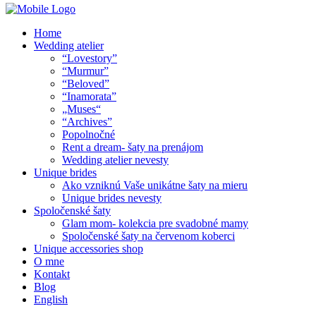
Home
Wedding atelier
“Lovestory”
“Murmur”
“Beloved”
“Inamorata”
„Muses“
“Archives”
Popolnočné
Rent a dream- šaty na prenájom
Wedding atelier nevesty
Unique brides
Ako vzniknú Vaše unikátne šaty na mieru
Unique brides nevesty
Spoločenské šaty
Glam mom- kolekcia pre svadobné mamy
Spoločenské šaty na červenom koberci
Unique accessories shop
O mne
Kontakt
Blog
English