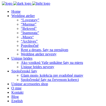
Home
Wedding atelier
“Lovestory”
“Murmur”
“Beloved”
“Inamorata”
„Muses“
“Archives”
Popolnočné
Rent a dream- šaty na prenájom
Wedding atelier nevesty
Unique brides
Ako vzniknú Vaše unikátne šaty na mieru
Unique brides nevesty
Spoločenské šaty
Glam mom- kolekcia pre svadobné mamy
Spoločenské šaty na červenom koberci
Unique accessories shop
O mne
Kontakt
Blog
English