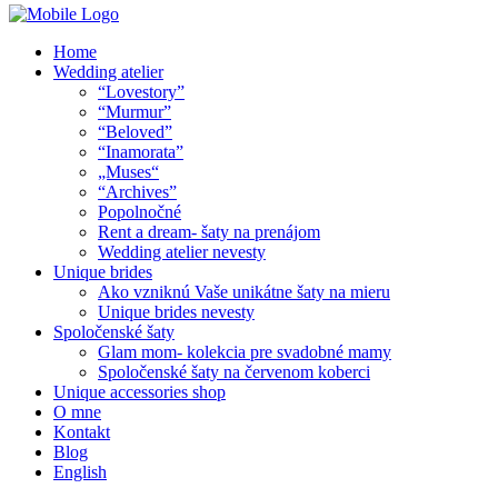
Home
Wedding atelier
“Lovestory”
“Murmur”
“Beloved”
“Inamorata”
„Muses“
“Archives”
Popolnočné
Rent a dream- šaty na prenájom
Wedding atelier nevesty
Unique brides
Ako vzniknú Vaše unikátne šaty na mieru
Unique brides nevesty
Spoločenské šaty
Glam mom- kolekcia pre svadobné mamy
Spoločenské šaty na červenom koberci
Unique accessories shop
O mne
Kontakt
Blog
English