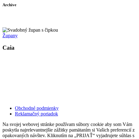
Archive
Župany
Caia
Kollárovo nám. 16
811 06 Bratislava
Slovenská republika
Copyright © 2020 Veronika Kostkova. Všetky práva vyhradené.
Obchodné podmienky
Reklamačný poriadok
Na svojej webovej stránke používam súbory cookie aby som Vám
poskytla najrelevantnejšie zážitky pamätaním si Vašich preferencií z
opakovaných návštev. Kliknutím na „PRIJAŤ“ vyjadrujete súhlas s