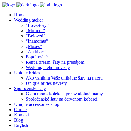
Home
Wedding atelier
“Lovestory”
“Murmur”
“Beloved”
“Inamorata”
„Muses“
“Archives”
Popolnočné
Rent a dream- šaty na prenájom
Wedding atelier nevesty
Unique brides
Ako vzniknú Vaše unikátne šaty na mieru
Unique brides nevesty
Spoločenské šaty
Glam mom- kolekcia pre svadobné mamy
Spoločenské šaty na červenom koberci
Unique accessories shop
O mne
Kontakt
Blog
English