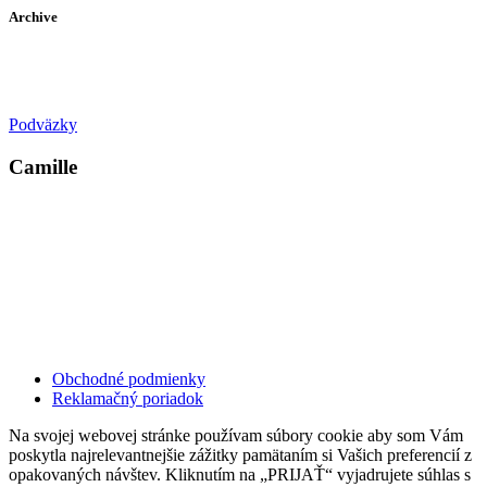
Archive
Podväzky
Camille
Kollárovo nám. 16
811 06 Bratislava
Slovenská republika
Copyright © 2020 Veronika Kostkova. Všetky práva vyhradené.
Obchodné podmienky
Reklamačný poriadok
Na svojej webovej stránke používam súbory cookie aby som Vám
poskytla najrelevantnejšie zážitky pamätaním si Vašich preferencií z
opakovaných návštev. Kliknutím na „PRIJAŤ“ vyjadrujete súhlas s