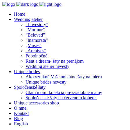
Home
Wedding atelier
“Lovestory”
“Murmur”
“Beloved”
“Inamorata”
„Muses“
“Archives”
Popolnočné
Rent a dream- šaty na prenájom
Wedding atelier nevesty
Unique brides
Ako vzniknú Vaše unikátne šaty na mieru
Unique brides nevesty
Spoločenské šaty
Glam mom- kolekcia pre svadobné mamy
Spoločenské šaty na červenom koberci
Unique accessories shop
O mne
Kontakt
Blog
English