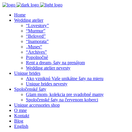
Home
Wedding atelier
“Lovestory”
“Murmur”
“Beloved”
“Inamorata”
„Muses“
“Archives”
Popolnočné
Rent a dream- šaty na prenájom
Wedding atelier nevesty
Unique brides
Ako vzniknú Vaše unikátne šaty na mieru
Unique brides nevesty
Spoločenské šaty
Glam mom- kolekcia pre svadobné mamy
Spoločenské šaty na červenom koberci
Unique accessories shop
O mne
Kontakt
Blog
English