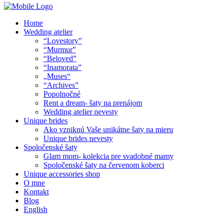
Home
Wedding atelier
“Lovestory”
“Murmur”
“Beloved”
“Inamorata”
„Muses“
“Archives”
Popolnočné
Rent a dream- šaty na prenájom
Wedding atelier nevesty
Unique brides
Ako vzniknú Vaše unikátne šaty na mieru
Unique brides nevesty
Spoločenské šaty
Glam mom- kolekcia pre svadobné mamy
Spoločenské šaty na červenom koberci
Unique accessories shop
O mne
Kontakt
Blog
English