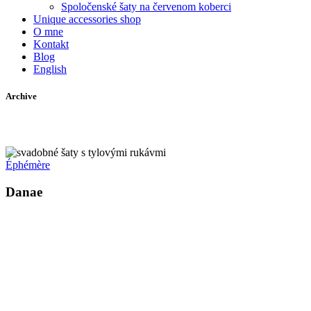
Spoločenské šaty na červenom koberci
Unique accessories shop
O mne
Kontakt
Blog
English
Archive
Éphémère
Danae
Kollárovo nám. 16
811 06 Bratislava
Slovenská republika
Copyright © 2020 Veronika Kostkova. Všetky práva vyhradené.