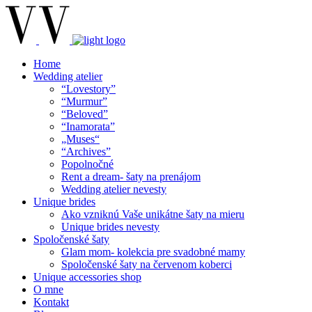
Home
Wedding atelier
“Lovestory”
“Murmur”
“Beloved”
“Inamorata”
„Muses“
“Archives”
Popolnočné
Rent a dream- šaty na prenájom
Wedding atelier nevesty
Unique brides
Ako vzniknú Vaše unikátne šaty na mieru
Unique brides nevesty
Spoločenské šaty
Glam mom- kolekcia pre svadobné mamy
Spoločenské šaty na červenom koberci
Unique accessories shop
O mne
Kontakt