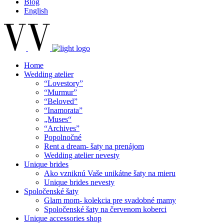
Blog
English
Home
Wedding atelier
“Lovestory”
“Murmur”
“Beloved”
“Inamorata”
„Muses“
“Archives”
Popolnočné
Rent a dream- šaty na prenájom
Wedding atelier nevesty
Unique brides
Ako vzniknú Vaše unikátne šaty na mieru
Unique brides nevesty
Spoločenské šaty
Glam mom- kolekcia pre svadobné mamy
Spoločenské šaty na červenom koberci
Unique accessories shop