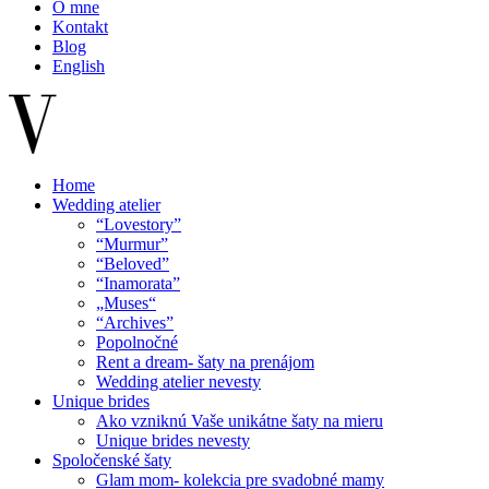
O mne
Kontakt
Blog
English
Home
Wedding atelier
“Lovestory”
“Murmur”
“Beloved”
“Inamorata”
„Muses“
“Archives”
Popolnočné
Rent a dream- šaty na prenájom
Wedding atelier nevesty
Unique brides
Ako vzniknú Vaše unikátne šaty na mieru
Unique brides nevesty
Spoločenské šaty
Glam mom- kolekcia pre svadobné mamy