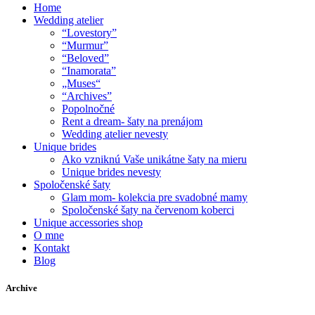
Home
Wedding atelier
“Lovestory”
“Murmur”
“Beloved”
“Inamorata”
„Muses“
“Archives”
Popolnočné
Rent a dream- šaty na prenájom
Wedding atelier nevesty
Unique brides
Ako vzniknú Vaše unikátne šaty na mieru
Unique brides nevesty
Spoločenské šaty
Glam mom- kolekcia pre svadobné mamy
Spoločenské šaty na červenom koberci
Unique accessories shop
O mne
Kontakt
Blog
Archive