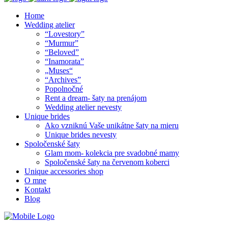
Home
Wedding atelier
“Lovestory”
“Murmur”
“Beloved”
“Inamorata”
„Muses“
“Archives”
Popolnočné
Rent a dream- šaty na prenájom
Wedding atelier nevesty
Unique brides
Ako vzniknú Vaše unikátne šaty na mieru
Unique brides nevesty
Spoločenské šaty
Glam mom- kolekcia pre svadobné mamy
Spoločenské šaty na červenom koberci
Unique accessories shop
O mne
Kontakt
Blog