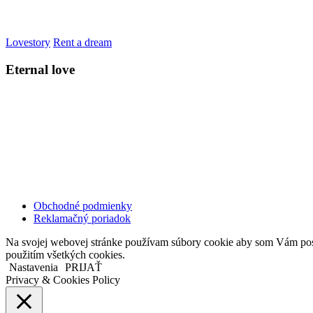
Lovestory
Rent a dream
Eternal love
Kollárovo nám. 16
811 06 Bratislava
Slovenská republika
Copyright © 2020 Veronika Kostkova. Všetky práva vyhradené.
Obchodné podmienky
Reklamačný poriadok
Na svojej webovej stránke používam súbory cookie aby som Vám posky
použitím všetkých cookies.
Nastavenia
PRIJAŤ
Privacy & Cookies Policy