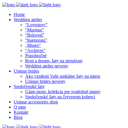
Home
Wedding atelier
“Lovestory”
“Murmur”
“Beloved”
“Inamorata”
„Muses“
“Archives”
Popolnočné
Rent a dream- šaty na prenájom
Wedding atelier nevesty
Unique brides
Ako vzniknú Vaše unikátne šaty na mieru
Unique brides nevesty
Spoločenské šaty
Glam mom- kolekcia pre svadobné mamy
Spoločenské šaty na červenom koberci
Unique accessories shop
O mne
Kontakt
Blog