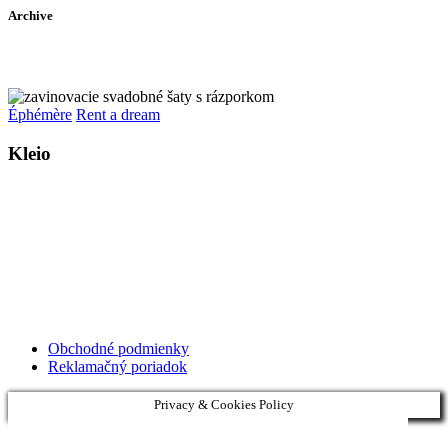
Archive
Éphémère
Rent a dream
Kleio
Kollárovo nám. 16
811 06 Bratislava
Slovenská republika
Copyright © 2020 Veronika Kostkova. Všetky práva vyhradené.
Obchodné podmienky
Reklamačný poriadok
Privacy & Cookies Policy