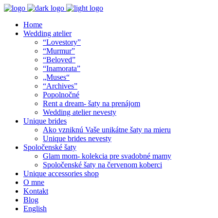
Home
Wedding atelier
“Lovestory”
“Murmur”
“Beloved”
“Inamorata”
„Muses“
“Archives”
Popolnočné
Rent a dream- šaty na prenájom
Wedding atelier nevesty
Unique brides
Ako vzniknú Vaše unikátne šaty na mieru
Unique brides nevesty
Spoločenské šaty
Glam mom- kolekcia pre svadobné mamy
Spoločenské šaty na červenom koberci
Unique accessories shop
O mne
Kontakt
Blog
English