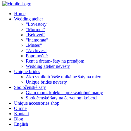
Home
Wedding atelier
“Lovestory”
“Murmur”
“Beloved”
“Inamorata”
„Muses“
“Archives”
Popolnočné
Rent a dream- šaty na prenájom
Wedding atelier nevesty
Unique brides
Ako vzniknú Vaše unikátne šaty na mieru
Unique brides nevesty
Spoločenské šaty
Glam mom- kolekcia pre svadobné mamy
Spoločenské šaty na červenom koberci
Unique accessories shop
O mne
Kontakt
Blog
English