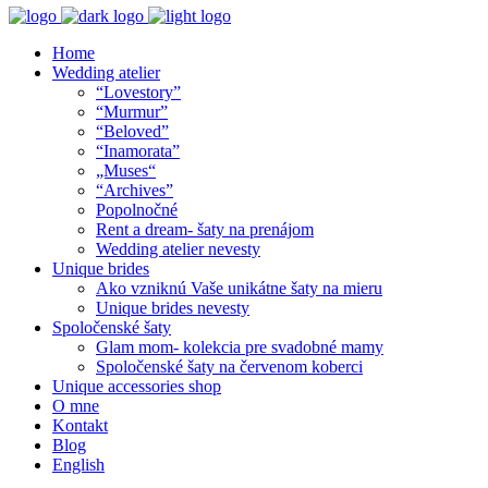
Home
Wedding atelier
“Lovestory”
“Murmur”
“Beloved”
“Inamorata”
„Muses“
“Archives”
Popolnočné
Rent a dream- šaty na prenájom
Wedding atelier nevesty
Unique brides
Ako vzniknú Vaše unikátne šaty na mieru
Unique brides nevesty
Spoločenské šaty
Glam mom- kolekcia pre svadobné mamy
Spoločenské šaty na červenom koberci
Unique accessories shop
O mne
Kontakt
Blog
English