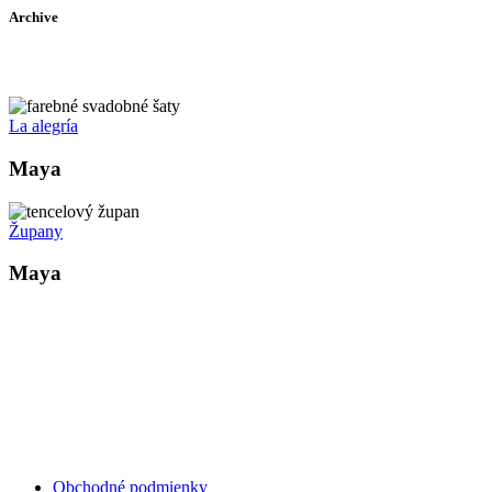
Archive
La alegría
Maya
Župany
Maya
Kollárovo nám. 16
811 06 Bratislava
Slovenská republika
Copyright © 2020 Veronika Kostkova. Všetky práva vyhradené.
Obchodné podmienky