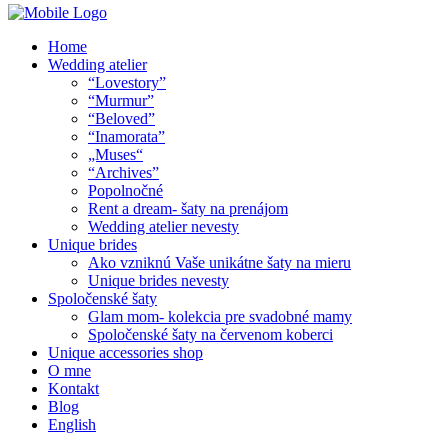
Home
Wedding atelier
“Lovestory”
“Murmur”
“Beloved”
“Inamorata”
„Muses“
“Archives”
Popolnočné
Rent a dream- šaty na prenájom
Wedding atelier nevesty
Unique brides
Ako vzniknú Vaše unikátne šaty na mieru
Unique brides nevesty
Spoločenské šaty
Glam mom- kolekcia pre svadobné mamy
Spoločenské šaty na červenom koberci
Unique accessories shop
O mne
Kontakt
Blog
English