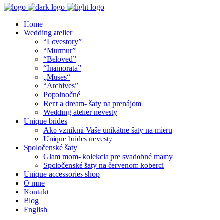
Home
Wedding atelier
“Lovestory”
“Murmur”
“Beloved”
“Inamorata”
„Muses“
“Archives”
Popolnočné
Rent a dream- šaty na prenájom
Wedding atelier nevesty
Unique brides
Ako vzniknú Vaše unikátne šaty na mieru
Unique brides nevesty
Spoločenské šaty
Glam mom- kolekcia pre svadobné mamy
Spoločenské šaty na červenom koberci
Unique accessories shop
O mne
Kontakt
Blog
English