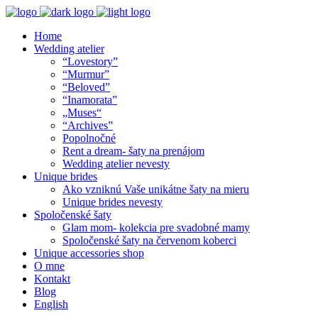
Home
Wedding atelier
“Lovestory”
“Murmur”
“Beloved”
“Inamorata”
„Muses“
“Archives”
Popolnočné
Rent a dream- šaty na prenájom
Wedding atelier nevesty
Unique brides
Ako vzniknú Vaše unikátne šaty na mieru
Unique brides nevesty
Spoločenské šaty
Glam mom- kolekcia pre svadobné mamy
Spoločenské šaty na červenom koberci
Unique accessories shop
O mne
Kontakt
Blog
English