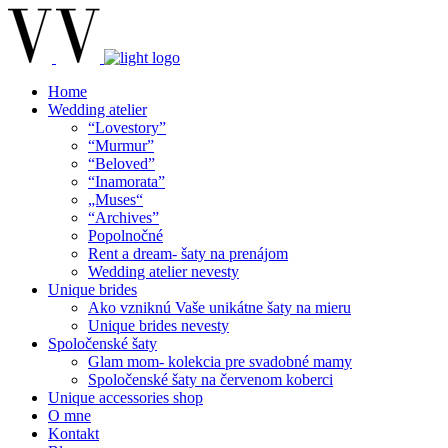
Home
Wedding atelier
“Lovestory”
“Murmur”
“Beloved”
“Inamorata”
„Muses“
“Archives”
Popolnočné
Rent a dream- šaty na prenájom
Wedding atelier nevesty
Unique brides
Ako vzniknú Vaše unikátne šaty na mieru
Unique brides nevesty
Spoločenské šaty
Glam mom- kolekcia pre svadobné mamy
Spoločenské šaty na červenom koberci
Unique accessories shop
O mne
Kontakt