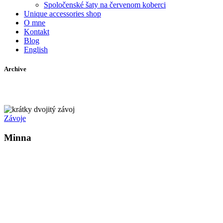
Spoločenské šaty na červenom koberci
Unique accessories shop
O mne
Kontakt
Blog
English
Archive
Závoje
Minna
Kollárovo nám. 16
811 06 Bratislava
Slovenská republika
Copyright © 2020 Veronika Kostkova. Všetky práva vyhradené.