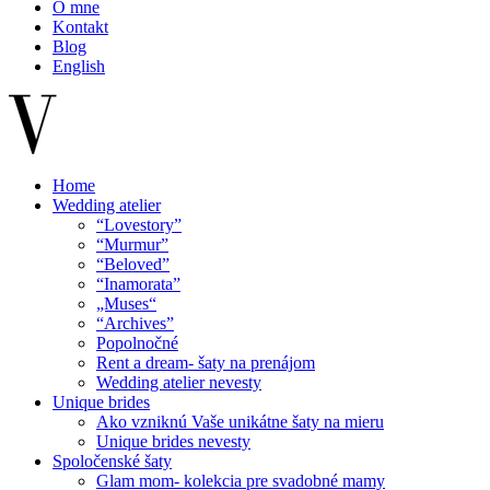
O mne
Kontakt
Blog
English
Home
Wedding atelier
“Lovestory”
“Murmur”
“Beloved”
“Inamorata”
„Muses“
“Archives”
Popolnočné
Rent a dream- šaty na prenájom
Wedding atelier nevesty
Unique brides
Ako vzniknú Vaše unikátne šaty na mieru
Unique brides nevesty
Spoločenské šaty
Glam mom- kolekcia pre svadobné mamy