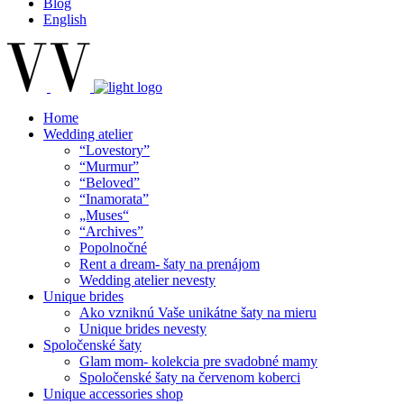
Blog
English
Home
Wedding atelier
“Lovestory”
“Murmur”
“Beloved”
“Inamorata”
„Muses“
“Archives”
Popolnočné
Rent a dream- šaty na prenájom
Wedding atelier nevesty
Unique brides
Ako vzniknú Vaše unikátne šaty na mieru
Unique brides nevesty
Spoločenské šaty
Glam mom- kolekcia pre svadobné mamy
Spoločenské šaty na červenom koberci
Unique accessories shop