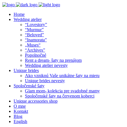
Home
Wedding atelier
“Lovestory”
“Murmur”
“Beloved”
“Inamorata”
„Muses“
“Archives”
Popolnočné
Rent a dream- šaty na prenájom
Wedding atelier nevesty
Unique brides
Ako vzniknú Vaše unikátne šaty na mieru
Unique brides nevesty
Spoločenské šaty
Glam mom- kolekcia pre svadobné mamy
Spoločenské šaty na červenom koberci
Unique accessories shop
O mne
Kontakt
Blog
English