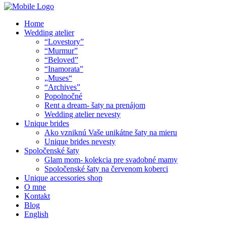
Home
Wedding atelier
“Lovestory”
“Murmur”
“Beloved”
“Inamorata”
„Muses“
“Archives”
Popolnočné
Rent a dream- šaty na prenájom
Wedding atelier nevesty
Unique brides
Ako vzniknú Vaše unikátne šaty na mieru
Unique brides nevesty
Spoločenské šaty
Glam mom- kolekcia pre svadobné mamy
Spoločenské šaty na červenom koberci
Unique accessories shop
O mne
Kontakt
Blog
English