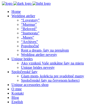
Home
Wedding atelier
“Lovestory”
“Murmur”
“Beloved”
“Inamorata”
„Muses“
“Archives”
Popolnočné
Rent a dream- šaty na prenájom
Wedding atelier nevesty
Unique brides
Ako vzniknú Vaše unikátne šaty na mieru
Unique brides nevesty
Spoločenské šaty
Glam mom- kolekcia pre svadobné mamy
Spoločenské šaty na červenom koberci
Unique accessories shop
O mne
Kontakt
Blog
English