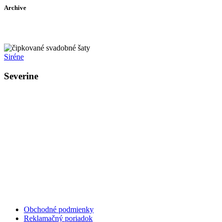
Archive
Siréne
Severine
Kollárovo nám. 16
811 06 Bratislava
Slovenská republika
Copyright © 2020 Veronika Kostkova. Všetky práva vyhradené.
Obchodné podmienky
Reklamačný poriadok