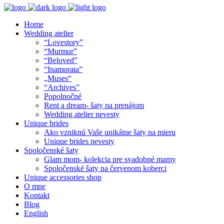
Home
Wedding atelier
“Lovestory”
“Murmur”
“Beloved”
“Inamorata”
„Muses“
“Archives”
Popolnočné
Rent a dream- šaty na prenájom
Wedding atelier nevesty
Unique brides
Ako vzniknú Vaše unikátne šaty na mieru
Unique brides nevesty
Spoločenské šaty
Glam mom- kolekcia pre svadobné mamy
Spoločenské šaty na červenom koberci
Unique accessories shop
O mne
Kontakt
Blog
English