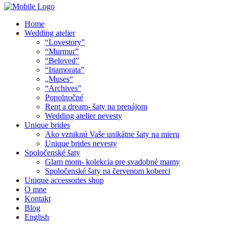
Home
Wedding atelier
“Lovestory”
“Murmur”
“Beloved”
“Inamorata”
„Muses“
“Archives”
Popolnočné
Rent a dream- šaty na prenájom
Wedding atelier nevesty
Unique brides
Ako vzniknú Vaše unikátne šaty na mieru
Unique brides nevesty
Spoločenské šaty
Glam mom- kolekcia pre svadobné mamy
Spoločenské šaty na červenom koberci
Unique accessories shop
O mne
Kontakt
Blog
English