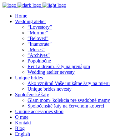
Home
Wedding atelier
“Lovestory”
“Murmur”
“Beloved”
“Inamorata”
„Muses“
“Archives”
Popolnočné
Rent a dream- šaty na prenájom
Wedding atelier nevesty
Unique brides
Ako vzniknú Vaše unikátne šaty na mieru
Unique brides nevesty
Spoločenské šaty
Glam mom- kolekcia pre svadobné mamy
Spoločenské šaty na červenom koberci
Unique accessories shop
O mne
Kontakt
Blog
English