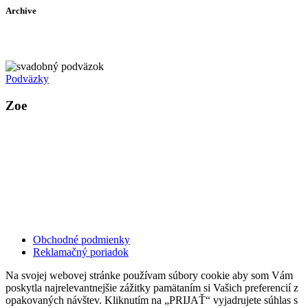
Archive
Podväzky
Zoe
Kollárovo nám. 16
811 06 Bratislava
Slovenská republika
Copyright © 2020 Veronika Kostkova. Všetky práva vyhradené.
Obchodné podmienky
Reklamačný poriadok
Na svojej webovej stránke používam súbory cookie aby som Vám
poskytla najrelevantnejšie zážitky pamätaním si Vašich preferencií z
opakovaných návštev. Kliknutím na „PRIJAŤ“ vyjadrujete súhlas s