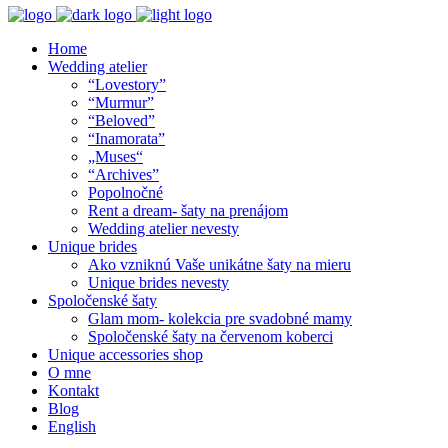
Home
Wedding atelier
“Lovestory”
“Murmur”
“Beloved”
“Inamorata”
„Muses“
“Archives”
Popolnočné
Rent a dream- šaty na prenájom
Wedding atelier nevesty
Unique brides
Ako vzniknú Vaše unikátne šaty na mieru
Unique brides nevesty
Spoločenské šaty
Glam mom- kolekcia pre svadobné mamy
Spoločenské šaty na červenom koberci
Unique accessories shop
O mne
Kontakt
Blog
English