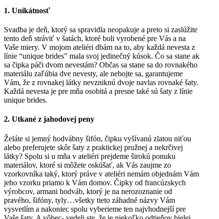
1. Unikátnosť
Svadba je deň, ktorý sa spravidla neopakuje a preto si zaslúžite
tento deň stráviť v šatách, ktoré boli vyrobené pre Vás a na
Vaše miery. V mojom ateliéri dbám na to, aby každá nevesta z
línie “unique brides” mala svoj jedinečný kúsok. Čo sa stane ak
sa čipka páči dvom nevestám? Občas sa stane sa do rovnakého
materiálu zaľúbia dve nevesty, ale nebojte sa, garantujeme
Vám, že z rovnakej látky nevzniknú dvoje navlas rovnaké šaty.
Každá nevesta je pre mňa osobitá a presne také sú šaty z línie
unique brides.
2. Utkané z jahodovej peny
Želáte si jemný hodvábny šifón, čipku vyšívanú zlatou niťou
alebo preferujete skôr šaty z praktickej pružnej a nekrčivej
látky? Spolu si u mňa v ateliéri prejdeme širokú ponuku
materiálov, ktoré si môžete oskúšať, ak Vás zaujme zo
vzorkovníka taký, ktorý práve v ateliéri nemám objednám Vám
jeho vzorku priamo k Vám domov. Čipky od francúzskych
výrobcov, armani hodváb, ktorý je na nerozoznanie od
pravého, šifóny, tyly…všetky tieto záhadné názvy Vám
vysvetlím a nakoniec spolu vyberieme ten najvhodnejší pre
Vaše šaty. A vôbec- vedeli ste, že je niekoľko odtieňov bielej