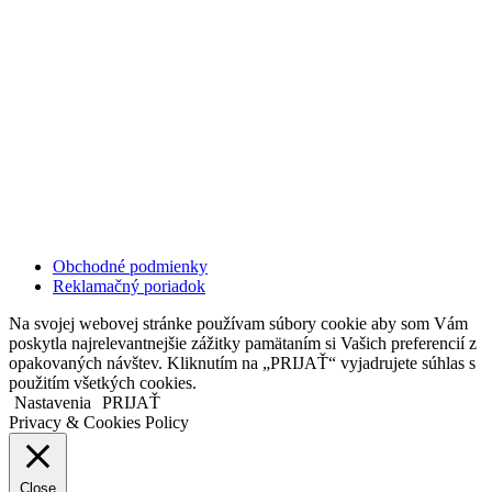
Kollárovo nám. 16
811 06 Bratislava
Slovenská republika
Copyright © 2020 Veronika Kostkova. Všetky práva vyhradené.
Obchodné podmienky
Reklamačný poriadok
Na svojej webovej stránke používam súbory cookie aby som Vám
poskytla najrelevantnejšie zážitky pamätaním si Vašich preferencií z
opakovaných návštev. Kliknutím na „PRIJAŤ“ vyjadrujete súhlas s
použitím všetkých cookies.
Nastavenia
PRIJAŤ
Privacy & Cookies Policy
Close