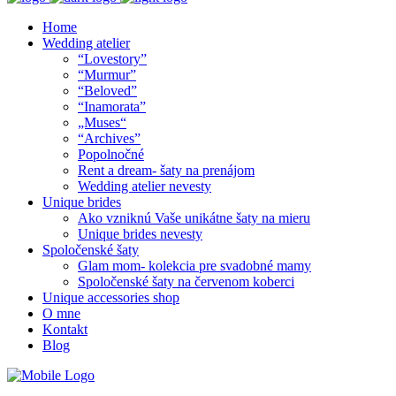
Home
Wedding atelier
“Lovestory”
“Murmur”
“Beloved”
“Inamorata”
„Muses“
“Archives”
Popolnočné
Rent a dream- šaty na prenájom
Wedding atelier nevesty
Unique brides
Ako vzniknú Vaše unikátne šaty na mieru
Unique brides nevesty
Spoločenské šaty
Glam mom- kolekcia pre svadobné mamy
Spoločenské šaty na červenom koberci
Unique accessories shop
O mne
Kontakt
Blog