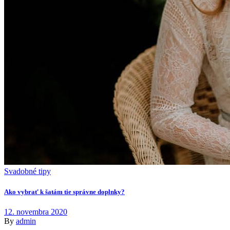
Svadobné tipy
Ako vybrať k šatám tie správne doplnky?
12. novembra 2020
By
admin