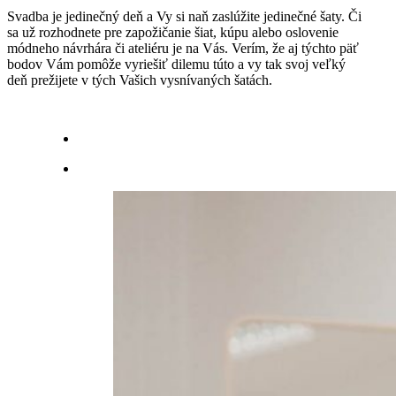
Svadba je jedinečný deň a Vy si naň zaslúžite jedinečné šaty. Či
sa už rozhodnete pre zapožičanie šiat, kúpu alebo oslovenie
módneho návrhára či ateliéru je na Vás. Verím, že aj týchto päť
bodov Vám pomôže vyriešiť dilemu túto a vy tak svoj veľký
deň prežijete v tých Vašich vysnívaných šatách.