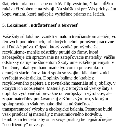
šiat, viete priamo na sebe odskúšať tip výstrihu, šírku a dĺžku
rukáva či zdobenie na závoji. Na skúšku si pre Vás prichystám
kopu variant, ktoré najlepšie vyriešime priamo na šatách.
5. Lokálnosť , udržateľnosť a férovosť
Vaše šaty sú lokálne- vznikli v malom trenčianskom ateliéri, vo
férových podmienkach, pri ktorých neboli porušené pracovné
ani ľudské práva. Odpad, ktorý vzniká pri výrobe šiat
recyklujeme- menšie odstrižky putujú do firmy, ktorá
zabezpečuje ich spracovanie na zatepľovacie materiály, väčšie
odstrižky darujeme študentom Školy umeleckého priemyslu v
Trenčíne, lokálnym hand made tvorcom a pracovníkom
denných stacionárov, ktorí spolu so svojimi klientami z nich
vyrábajú svoje dielka. Doplnky balíme do krabíc z
recyklovaného papiera a z rovnakého materiálu sú aj obálky, v
ktorých ich odosielame. Materiály, z ktorých sú všetky šaty a
doplnky vyrábané sú prevažne od európskych výrobcov, ale
zopár materiálov používame aj z Kórei- výrobca, s ktorým
spolupracujem však rovnako dbá na udržateľnosť,
transparentnosť výroby a ekologické balenia. Postupne budú
však pribúdať aj materiály z mierumilovného hodvábu,
bambusu a tencelu- aby si na svoje prišli aj tie najnáročnejšie
“eco friendly” nevesty.