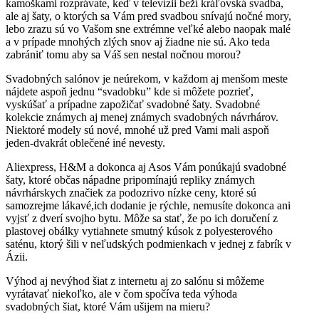
kamoškami rozprávate, keď v televízii beží kráľovská svadba,
ale aj šaty, o ktorých sa Vám pred svadbou snívajú nočné mory,
lebo zrazu sú vo Vašom sne extrémne veľké alebo naopak malé
a v prípade mnohých zlých snov aj žiadne nie sú. Ako teda
zabrániť tomu aby sa Váš sen nestal nočnou morou?
Svadobných salónov je neúrekom, v každom aj menšom meste
nájdete aspoň jednu “svadobku” kde si môžete pozrieť,
vyskúšať a prípadne zapožičať svadobné šaty. Svadobné
kolekcie známych aj menej známych svadobných návrhárov.
Niektoré modely sú nové, mnohé už pred Vami mali aspoň
jeden-dvakrát oblečené iné nevesty.
Aliexpress, H&M a dokonca aj Asos Vám ponúkajú svadobné
šaty, ktoré občas nápadne pripomínajú repliky známych
návrhárskych značiek za podozrivo nízke ceny, ktoré sú
samozrejme lákavé,ich dodanie je rýchle, nemusíte dokonca ani
vyjsť z dverí svojho bytu. Môže sa stať, že po ich doručení z
plastovej obálky vytiahnete smutný kúsok z polyesterového
saténu, ktorý šili v neľudských podmienkach v jednej z fabrík v
Ázii.
Výhod aj nevýhod šiat z internetu aj zo salónu si môžeme
vyrátavať niekoľko, ale v čom spočíva teda výhoda
svadobných šiat, ktoré Vám ušijem na mieru?