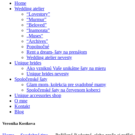
Home
Wedding atelier
“Lovestory”
“Murmur”
“Beloved”
“Inamorata”
„Muses“
“Archives”
Popolnočné
Rent a dream- šaty na prenájom
Wedding atelier nevesty
Unique brides
Ako vzniknú Vaše unikátne šaty na mieru
Unique brides nevesty
Spoločenské šaty
Glam mom- kolekcia pre svadobné mamy
Spoločenské šaty na červenom koberci
Unique accessories shop
O mne
Kontakt
Blog
Veronika Kostkova