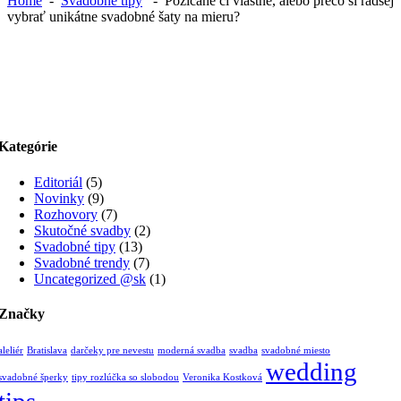
Home
-
Svadobné tipy
-
Požičané či vlastné, alebo prečo si radšej
vybrať unikátne svadobné šaty na mieru?
Kategórie
Editoriál
(5)
Novinky
(9)
Rozhovory
(7)
Skutočné svadby
(2)
Svadobné tipy
(13)
Svadobné trendy
(7)
Uncategorized @sk
(1)
Značky
aleliér
Bratislava
darčeky pre nevestu
moderná svadba
svadba
svadobné miesto
wedding
svadobné šperky
tipy rozlúčka so slobodou
Veronika Kostková