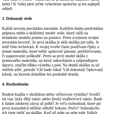
farby? K Vašej pleti určite vyberieme spoločne aj ten najlepší
odtieň.
3. Dokonalý strih
Každá nevesta prechádza meraním. Každým šatám predchádza
príprava strihu a skúšobný model -toile, ktorý slúži na
doladenie modelu priamo na postave. Preto zvyknem svojim
nevestám hovoriť, že prvá skúška je skôr skúška pre mňa. Je
totiž čisto technická. K svojej tvorbe často používam čipky a
jemné materiály, ktoré môže opätovné páranie, prežehľovanie,
či naparovanie poškodiť. Preto sa prvý model skúša z
pomocného materiálu, na ktorý zakreslujem a zašpendlujem
úpravy, značím hĺbku výstrihu a pod. Na druhú skúšku sa už
môžete tešiť, pretože Váš bude čakať Váš dokonalý čipkovaný
kúsok, na ktorom doladíme len posledné detaily.
4. Rozhodnutia
Budem krajšia v okrúhlom alebo véčkovom výstrihu? Svedčí
mi viac úzky dlhý rukáv alebo široký trojštvrťový rukáv. Bude
k šatám zdobený závoj už príliš? Je veľa rozhodnutí, ktoré pri
prvej konzultácii môžete odložiť bokom. Prečo? Jednoducho
ich viete riešiť na skúške. Keď už máte na sebe toile Vašich