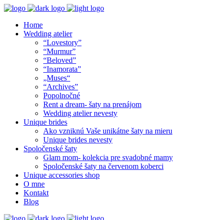
Home
Wedding atelier
“Lovestory”
“Murmur”
“Beloved”
“Inamorata”
„Muses“
“Archives”
Popolnočné
Rent a dream- šaty na prenájom
Wedding atelier nevesty
Unique brides
Ako vzniknú Vaše unikátne šaty na mieru
Unique brides nevesty
Spoločenské šaty
Glam mom- kolekcia pre svadobné mamy
Spoločenské šaty na červenom koberci
Unique accessories shop
O mne
Kontakt
Blog