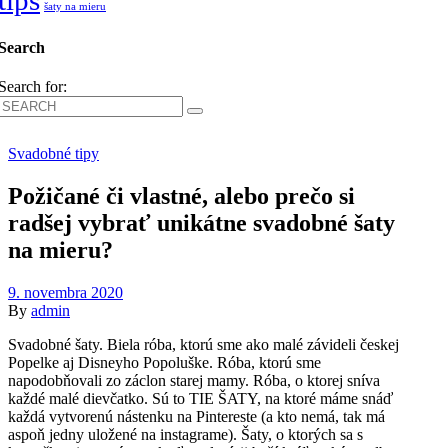
tips
šaty na mieru
Search
Search for:
Svadobné tipy
Požičané či vlastné, alebo prečo si
radšej vybrať unikátne svadobné šaty
na mieru?
9. novembra 2020
By
admin
Svadobné šaty. Biela róba, ktorú sme ako malé závideli českej
Popelke aj Disneyho Popoluške. Róba, ktorú sme
napodobňovali zo záclon starej mamy. Róba, o ktorej sníva
každé malé dievčatko. Sú to TIE ŠATY, na ktoré máme snáď
každá vytvorenú nástenku na Pintereste (a kto nemá, tak má
aspoň jedny uložené na instagrame). Šaty, o ktorých sa s