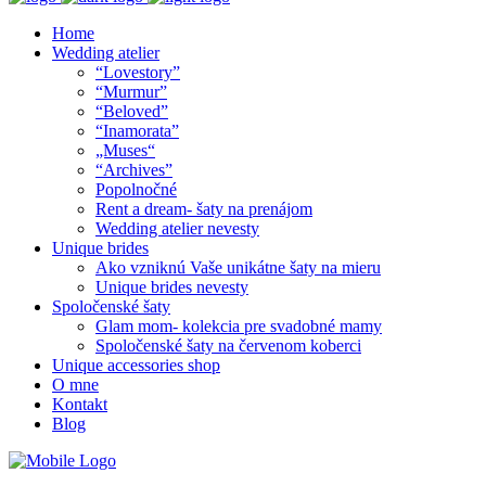
Home
Wedding atelier
“Lovestory”
“Murmur”
“Beloved”
“Inamorata”
„Muses“
“Archives”
Popolnočné
Rent a dream- šaty na prenájom
Wedding atelier nevesty
Unique brides
Ako vzniknú Vaše unikátne šaty na mieru
Unique brides nevesty
Spoločenské šaty
Glam mom- kolekcia pre svadobné mamy
Spoločenské šaty na červenom koberci
Unique accessories shop
O mne
Kontakt
Blog