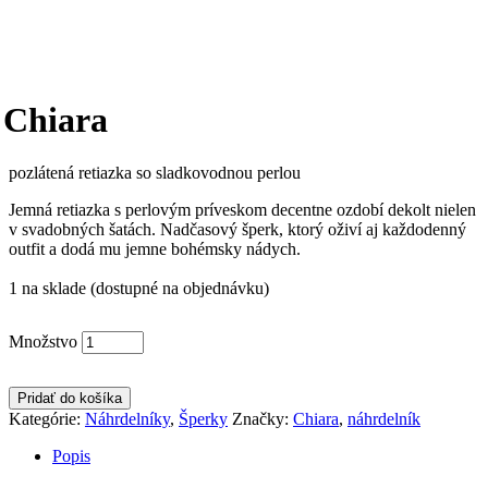
Chiara
pozlátená retiazka so sladkovodnou perlou
Jemná retiazka s perlovým príveskom decentne ozdobí dekolt nielen
v svadobných šatách. Nadčasový šperk, ktorý oživí aj každodenný
outfit a dodá mu jemne bohémsky nádych.
1 na sklade (dostupné na objednávku)
Množstvo
Pridať do košíka
Kategórie:
Náhrdelníky
,
Šperky
Značky:
Chiara
,
náhrdelník
Popis