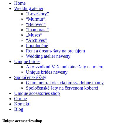
Home
Wedding atelier
“Lovestory”
“Murmur”
“Beloved”
“Inamorata”
„Muses“
“Archives”
Popolnočné
Rent a dream- šaty na prenájom
Wedding atelier nevesty
Unique brides
Ako vzniknú Vaše unikátne šaty na mieru
Unique brides nevesty
Spoločenské šaty
Glam mom- kolekcia pre svadobné mamy
Spoločenské šaty na červenom koberci
Unique accessories shop
O mne
Kontakt
Blog
Unique accessories shop