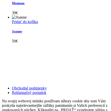
Montana
39
€
Pridať do košíka
Joanne
50
€
Kollárovo nám. 16
811 06 Bratislava
Slovenská republika
Copyright © 2020 Veronika Kostkova. Všetky práva vyhradené.
Obchodné podmienky
Reklamačný poriadok
Na svojej webovej stránke používam súbory cookie aby som Vám
poskytla najrelevantnejšie zážitky pamätaním si Vašich preferencií z
opakovaných návštev. Kliknutím na „PRIJAŤ“ vyjadrujete súhlas s