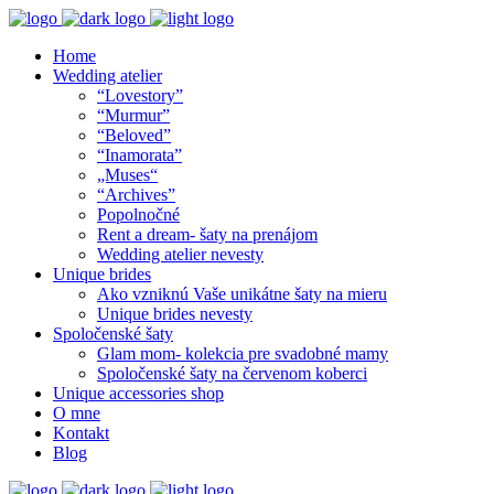
Home
Wedding atelier
“Lovestory”
“Murmur”
“Beloved”
“Inamorata”
„Muses“
“Archives”
Popolnočné
Rent a dream- šaty na prenájom
Wedding atelier nevesty
Unique brides
Ako vzniknú Vaše unikátne šaty na mieru
Unique brides nevesty
Spoločenské šaty
Glam mom- kolekcia pre svadobné mamy
Spoločenské šaty na červenom koberci
Unique accessories shop
O mne
Kontakt
Blog