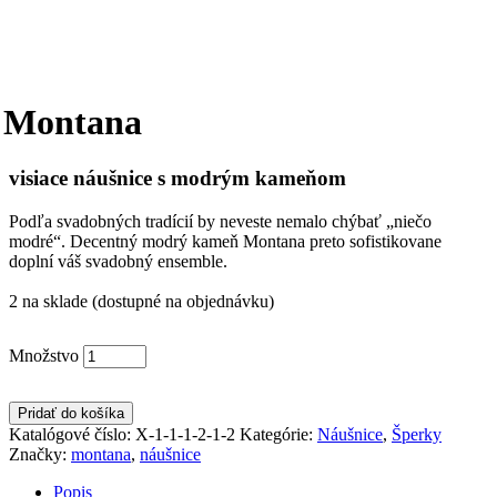
Montana
visiace náušnice s modrým kameňom
Podľa svadobných tradícií by neveste nemalo chýbať „niečo
modré“. Decentný modrý kameň Montana preto sofistikovane
doplní váš svadobný ensemble.
2 na sklade (dostupné na objednávku)
Množstvo
Pridať do košíka
Katalógové číslo:
X-1-1-1-2-1-2
Kategórie:
Náušnice
,
Šperky
Značky:
montana
,
náušnice
Popis