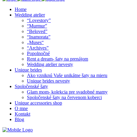
Home
Wedding atelier
“Lovestory”
“Murmur”
“Beloved”
“Inamorata”
„Muses“
“Archives”
Popolnočné
Rent a dream- šaty na prenájom
Wedding atelier nevesty
Unique brides
Ako vzniknú Vaše unikátne šaty na mieru
Unique brides nevesty
Spoločenské šaty
Glam mom- kolekcia pre svadobné mamy
Spoločenské šaty na červenom koberci
Unique accessories shop
O mne
Kontakt
Blog