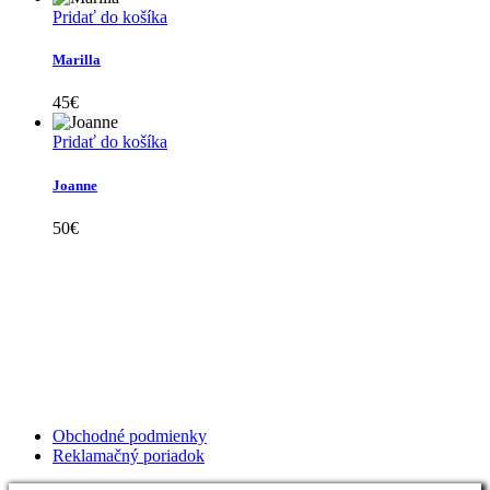
Pridať do košíka
Marilla
45
€
Pridať do košíka
Joanne
50
€
Kollárovo nám. 16
811 06 Bratislava
Slovenská republika
Copyright © 2020 Veronika Kostkova. Všetky práva vyhradené.
Obchodné podmienky
Reklamačný poriadok