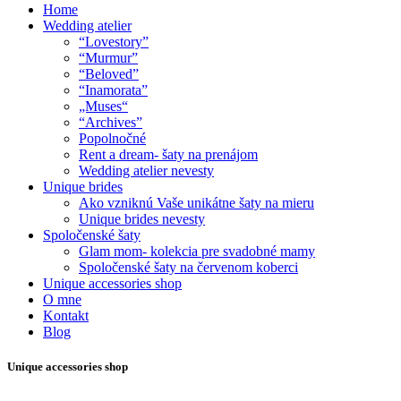
Home
Wedding atelier
“Lovestory”
“Murmur”
“Beloved”
“Inamorata”
„Muses“
“Archives”
Popolnočné
Rent a dream- šaty na prenájom
Wedding atelier nevesty
Unique brides
Ako vzniknú Vaše unikátne šaty na mieru
Unique brides nevesty
Spoločenské šaty
Glam mom- kolekcia pre svadobné mamy
Spoločenské šaty na červenom koberci
Unique accessories shop
O mne
Kontakt
Blog
Unique accessories shop