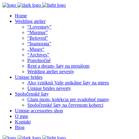
Home
Wedding atelier
“Lovestory”
“Murmur”
“Beloved”
“Inamorata”
„Muses“
“Archives”
Popolnočné
Rent a dream- šaty na prenájom
Wedding atelier nevesty
Unique brides
Ako vzniknú Vaše unikátne šaty na mieru
Unique brides nevesty
Spoločenské šaty
Glam mom- kolekcia pre svadobné mamy
Spoločenské šaty na červenom koberci
Unique accessories shop
O mne
Kontakt
Blog