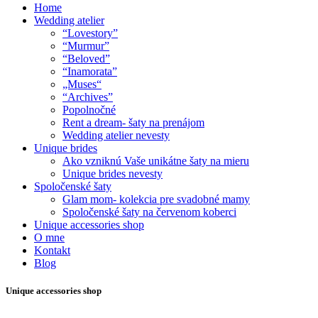
Home
Wedding atelier
“Lovestory”
“Murmur”
“Beloved”
“Inamorata”
„Muses“
“Archives”
Popolnočné
Rent a dream- šaty na prenájom
Wedding atelier nevesty
Unique brides
Ako vzniknú Vaše unikátne šaty na mieru
Unique brides nevesty
Spoločenské šaty
Glam mom- kolekcia pre svadobné mamy
Spoločenské šaty na červenom koberci
Unique accessories shop
O mne
Kontakt
Blog
Unique accessories shop