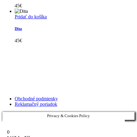
45
€
Pridať do košíka
Dita
45
€
Kollárovo nám. 16
811 06 Bratislava
Slovenská republika
Copyright © 2020 Veronika Kostkova. Všetky práva vyhradené.
Obchodné podmienky
Reklamačný poriadok
Privacy & Cookies Policy
0