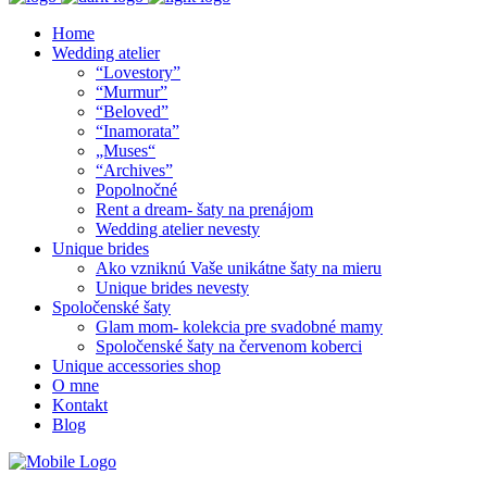
Home
Wedding atelier
“Lovestory”
“Murmur”
“Beloved”
“Inamorata”
„Muses“
“Archives”
Popolnočné
Rent a dream- šaty na prenájom
Wedding atelier nevesty
Unique brides
Ako vzniknú Vaše unikátne šaty na mieru
Unique brides nevesty
Spoločenské šaty
Glam mom- kolekcia pre svadobné mamy
Spoločenské šaty na červenom koberci
Unique accessories shop
O mne
Kontakt
Blog