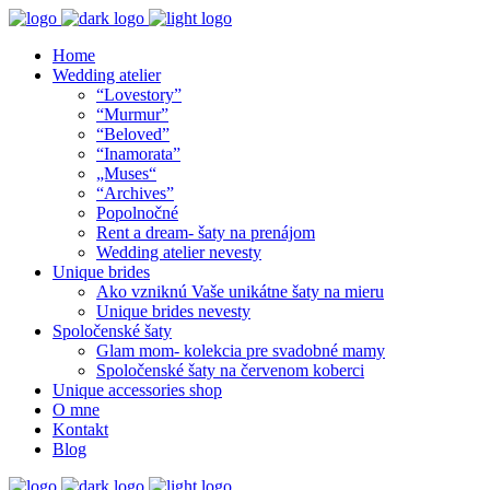
Home
Wedding atelier
“Lovestory”
“Murmur”
“Beloved”
“Inamorata”
„Muses“
“Archives”
Popolnočné
Rent a dream- šaty na prenájom
Wedding atelier nevesty
Unique brides
Ako vzniknú Vaše unikátne šaty na mieru
Unique brides nevesty
Spoločenské šaty
Glam mom- kolekcia pre svadobné mamy
Spoločenské šaty na červenom koberci
Unique accessories shop
O mne
Kontakt
Blog