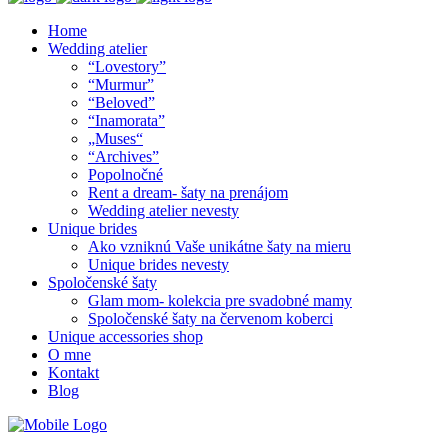
Home
Wedding atelier
“Lovestory”
“Murmur”
“Beloved”
“Inamorata”
„Muses“
“Archives”
Popolnočné
Rent a dream- šaty na prenájom
Wedding atelier nevesty
Unique brides
Ako vzniknú Vaše unikátne šaty na mieru
Unique brides nevesty
Spoločenské šaty
Glam mom- kolekcia pre svadobné mamy
Spoločenské šaty na červenom koberci
Unique accessories shop
O mne
Kontakt
Blog