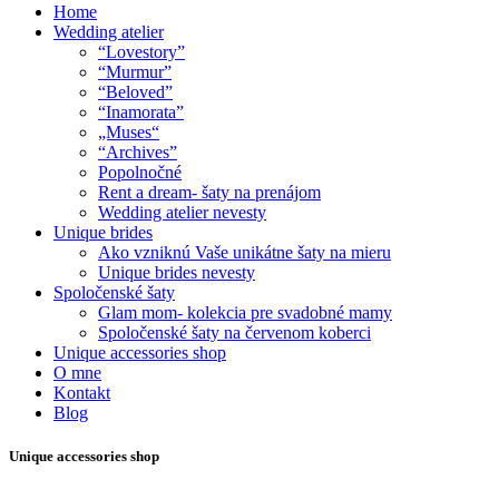
Home
Wedding atelier
“Lovestory”
“Murmur”
“Beloved”
“Inamorata”
„Muses“
“Archives”
Popolnočné
Rent a dream- šaty na prenájom
Wedding atelier nevesty
Unique brides
Ako vzniknú Vaše unikátne šaty na mieru
Unique brides nevesty
Spoločenské šaty
Glam mom- kolekcia pre svadobné mamy
Spoločenské šaty na červenom koberci
Unique accessories shop
O mne
Kontakt
Blog
Unique accessories shop