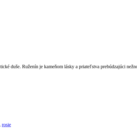
tické duše. Ruženín je kameňom lásky a priateľstva prebúdzajúci nežn
,
rosie