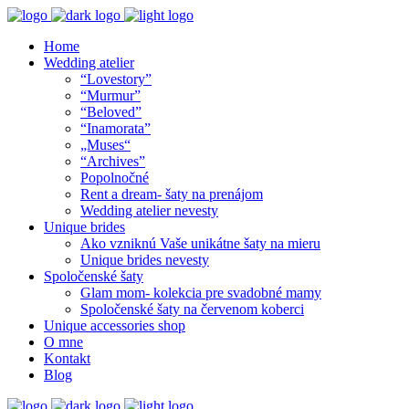
Home
Wedding atelier
“Lovestory”
“Murmur”
“Beloved”
“Inamorata”
„Muses“
“Archives”
Popolnočné
Rent a dream- šaty na prenájom
Wedding atelier nevesty
Unique brides
Ako vzniknú Vaše unikátne šaty na mieru
Unique brides nevesty
Spoločenské šaty
Glam mom- kolekcia pre svadobné mamy
Spoločenské šaty na červenom koberci
Unique accessories shop
O mne
Kontakt
Blog