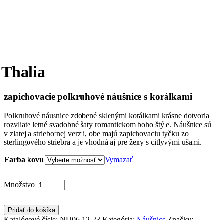
Thalia
zapichovacie polkruhové náušnice s korálkami
Polkruhové náusnice zdobené sklenými korálkami krásne dotvoria
rozvliate letné svadobné šaty romantickom boho štýle. Náušnice sú
v zlatej a striebornej verzii, obe majú zapichovaciu tyčku zo
sterlingového striebra a je vhodná aj pre ženy s citlyvými ušami.
Farba kovu
Vymazať
Množstvo
Pridať do košíka
Katalógové číslo:
NU06-12-23
Kategória:
Náušnice
Značky: