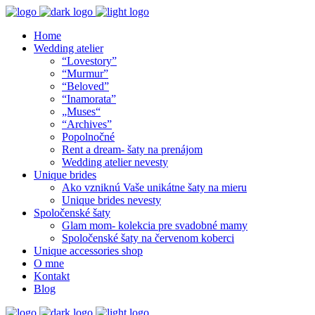
Home
Wedding atelier
“Lovestory”
“Murmur”
“Beloved”
“Inamorata”
„Muses“
“Archives”
Popolnočné
Rent a dream- šaty na prenájom
Wedding atelier nevesty
Unique brides
Ako vzniknú Vaše unikátne šaty na mieru
Unique brides nevesty
Spoločenské šaty
Glam mom- kolekcia pre svadobné mamy
Spoločenské šaty na červenom koberci
Unique accessories shop
O mne
Kontakt
Blog