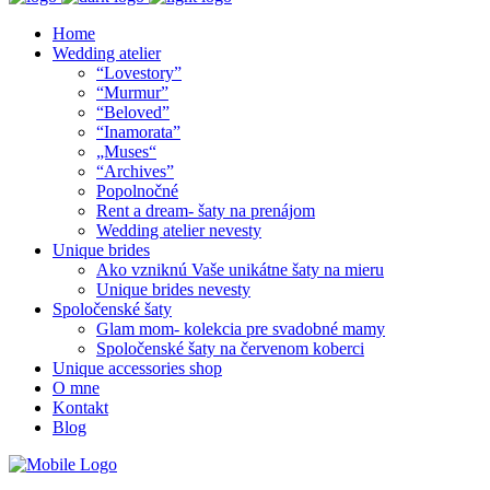
Home
Wedding atelier
“Lovestory”
“Murmur”
“Beloved”
“Inamorata”
„Muses“
“Archives”
Popolnočné
Rent a dream- šaty na prenájom
Wedding atelier nevesty
Unique brides
Ako vzniknú Vaše unikátne šaty na mieru
Unique brides nevesty
Spoločenské šaty
Glam mom- kolekcia pre svadobné mamy
Spoločenské šaty na červenom koberci
Unique accessories shop
O mne
Kontakt
Blog