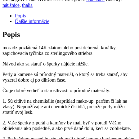
náušnice
,
thalia
Popis
Ďalšie informácie
Popis
mosadz pozlátená 14K zlatom alebo postriebrená, korálky,
zapichovacia tyčinka zo sterlingového striebra
Návod ako sa starať o šperky nájdete nižšie.
Perly a kamene sú prírodný materiál, o ktorý sa treba starať, aby
vyzeral dobre aj po dlhšom čase.
Čo je dobré vedieť o starostlivosti o prírodné materiály:
1. Sú citlivé na chemikálie (napríklad make-up, parfém či lak na
vlasy). Nepoužívajte ani chemické čistidlá, pretože perly môžu
stratiť svoj lesk.
2. Vaše šperky z perál a kamňov by mali byť v poradí Vášho
obliekania ako posledné, a ako prvé dané dolu, keď sa zobliekate.
3. Po každom nosení by ste ich mali utrieť jemnou bavlnenou alebo