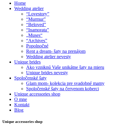
Home
Wedding atelier
“Lovestory”
“Murmur”
“Beloved”
“Inamorata”
„Muses“
“Archives”
Popolnočné
Rent a dream- šaty na prenájom
Wedding atelier nevesty
Unique brides
Ako vzniknú Vaše unikátne šaty na mieru
Unique brides nevesty
Spoločenské šaty
Glam mom- kolekcia pre svadobné mamy
Spoločenské šaty na červenom koberci
Unique accessories shop
O mne
Kontakt
Blog
Unique accessories shop