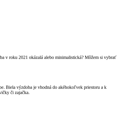
dba v roku 2021 okázalá alebo minimalistická? Môžem si vybrať
farbe. Biela výzdoba je vhodná do akéhokoľvek priestoru a k
vičky či zajačka.