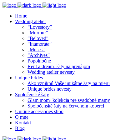
Home
Wedding atelier
“Lovestory”
“Murmur”
“Beloved”
“Inamorata”
„Muses“
“Archives”
Popolnočné
Rent a dream- šaty na prenájom
Wedding atelier nevesty
Unique brides
Ako vzniknú Vaše unikátne šaty na mieru
Unique brides nevesty
Spoločenské šaty
Glam mom- kolekcia pre svadobné mamy
Spoločenské šaty na červenom koberci
Unique accessories shop
O mne
Kontakt
Blog