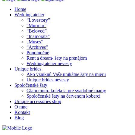
Home
Wedding atelier
“Lovestory”
“Murmur”
“Beloved”
“Inamorata”
„Muses“
“Archives”
Popolnočné
Rent a dream- šaty na prenájom
Wedding atelier nevesty
Unique brides
Ako vzniknú Vaše unikátne šaty na mieru
Unique brides nevesty
Spoločenské šaty
Glam mom- kolekcia pre svadobné mamy
Spoločenské šaty na červenom koberci
Unique accessories shop
O mne
Kontakt
Blog