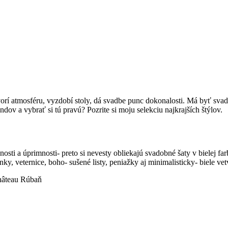
rí atmosféru, vyzdobí stoly, dá svadbe punc dokonalosti. Má byť sva
ndov a vybrať si tú pravú? Pozrite si moju selekciu najkrajších štýlov.
nnosti a úprimnosti- preto si nevesty obliekajú svadobné šaty v bielej 
, veternice, boho- sušené listy, peniažky aj minimalisticky- biele vet
Château Rúbaň