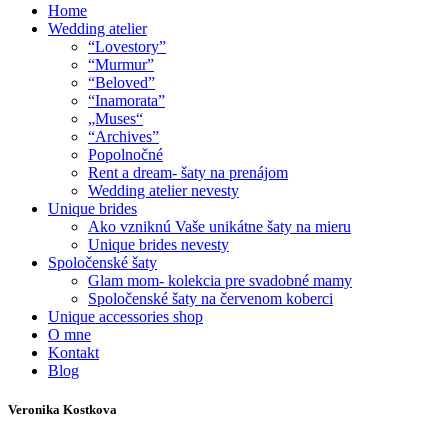
Home
Wedding atelier
“Lovestory”
“Murmur”
“Beloved”
“Inamorata”
„Muses“
“Archives”
Popolnočné
Rent a dream- šaty na prenájom
Wedding atelier nevesty
Unique brides
Ako vzniknú Vaše unikátne šaty na mieru
Unique brides nevesty
Spoločenské šaty
Glam mom- kolekcia pre svadobné mamy
Spoločenské šaty na červenom koberci
Unique accessories shop
O mne
Kontakt
Blog
Veronika Kostkova