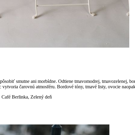
pôsobiť smutne ani morbídne. Odtiene tmavomodrej, tmavozelenej, bor
c vytvoria čarovnú atmosféru. Bordové tóny, tmavé listy, ovocie naopak
, Café Berlinka, Zelený deň