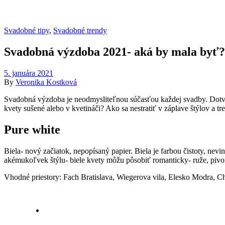
Svadobné tipy
,
Svadobné trendy
Svadobná výzdoba 2021- aká by mala byť?
5. januára 2021
By
Veronika Kostková
Svadobná výzdoba je neodmysliteľnou súčasťou každej svadby. Dotvo
kvety sušené alebo v kvetináči? Ako sa nestratiť v záplave štýlov a tre
Pure white
Biela- nový začiatok, nepopísaný papier. Biela je farbou čistoty, nevi
akémukoľvek štýlu- biele kvety môžu pôsobiť romanticky- ruže, pivonky
Vhodné priestory: Fach Bratislava, Wiegerova vila, Elesko Modra, 