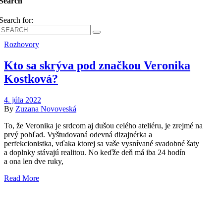
Search
Search for:
Rozhovory
Kto sa skrýva pod značkou Veronika
Kostková?
4. júla 2022
By
Zuzana Novoveská
To, že Veronika je srdcom aj dušou celého ateliéru, je zrejmé na
prvý pohľad. Vyštudovaná odevná dizajnérka a
perfekcionistka, vďaka ktorej sa vaše vysnívané svadobné šaty
a doplnky stávajú realitou. No keďže deň má iba 24 hodín
a ona len dve ruky,
Read More
Kollárovo nám. 16
811 06 Bratislava