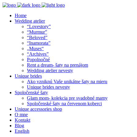
Home
Wedding atelier
“Lovestory”
“Murmur”
“Beloved”
“Inamorata”
„Muses“
“Archives”
Popolnočné
Rent a dream- šaty na prenájom
Wedding atelier nevesty
Unique brides
Ako vzniknú Vaše unikátne šaty na mieru
Unique brides nevesty
Spoločenské šaty
Glam mom- kolekcia pre svadobné mamy
Spoločenské šaty na červenom koberci
Unique accessories shop
O mne
Kontakt
Blog
English