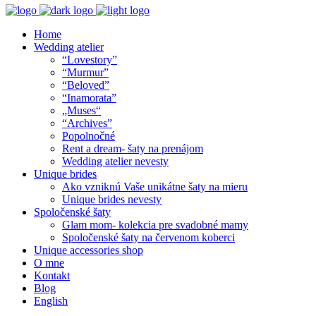
Home
Wedding atelier
“Lovestory”
“Murmur”
“Beloved”
“Inamorata”
„Muses“
“Archives”
Popolnočné
Rent a dream- šaty na prenájom
Wedding atelier nevesty
Unique brides
Ako vzniknú Vaše unikátne šaty na mieru
Unique brides nevesty
Spoločenské šaty
Glam mom- kolekcia pre svadobné mamy
Spoločenské šaty na červenom koberci
Unique accessories shop
O mne
Kontakt
Blog
English