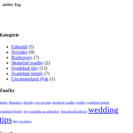
aleliér Tag
Kategórie
Editoriál
(5)
Novinky
(9)
Rozhovory
(7)
Skutočné svadby
(2)
Svadobné tipy
(13)
Svadobné trendy
(7)
Uncategorized @sk
(1)
Značky
aleliér
Bratislava
darčeky pre nevestu
moderná svadba
svadba
svadobné miesto
wedding
svadobné šperky
tipy rozlúčka so slobodou
Veronika Kostková
tips
šaty na mieru