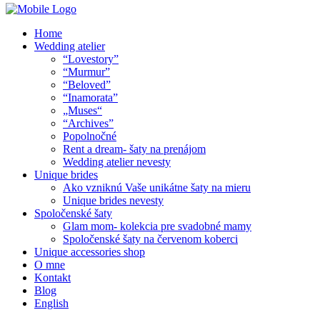
Home
Wedding atelier
“Lovestory”
“Murmur”
“Beloved”
“Inamorata”
„Muses“
“Archives”
Popolnočné
Rent a dream- šaty na prenájom
Wedding atelier nevesty
Unique brides
Ako vzniknú Vaše unikátne šaty na mieru
Unique brides nevesty
Spoločenské šaty
Glam mom- kolekcia pre svadobné mamy
Spoločenské šaty na červenom koberci
Unique accessories shop
O mne
Kontakt
Blog
English