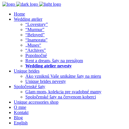
Home
Wedding atelier
“Lovestory”
“Murmur”
“Beloved”
“Inamorata”
„Muses“
“Archives”
Popolnočné
Rent a dream- šaty na prenájom
Wedding atelier nevesty
Unique brides
Ako vzniknú Vaše unikátne šaty na mieru
Unique brides nevesty
Spoločenské šaty
Glam mom- kolekcia pre svadobné mamy
Spoločenské šaty na červenom koberci
Unique accessories shop
O mne
Kontakt
Blog
English