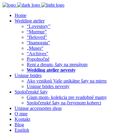
Home
Wedding atelier
“Lovestory”
“Murmur”
“Beloved”
“Inamorata”
„Muses“
“Archives”
Popolnočné
Rent a dream- šaty na prenájom
Wedding atelier nevesty
Unique brides
Ako vzniknú Vaše unikátne šaty na mieru
Unique brides nevesty
Spoločenské šaty
Glam mom- kolekcia pre svadobné mamy
Spoločenské šaty na červenom koberci
Unique accessories shop
O mne
Kontakt
Blog
English