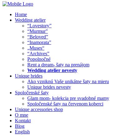
Home
Wedding atelier
“Lovestory”
“Murmur”
“Beloved”
“Inamorata”
„Muses“
“Archives”
Popolnočné
Rent a dream- šaty na prenájom
Wedding atelier nevesty
Unique brides
Ako vzniknú Vaše unikátne šaty na mieru
Unique brides nevesty
Spoločenské šaty
Glam mom- kolekcia pre svadobné mamy
Spoločenské šaty na červenom koberci
Unique accessories shop
O mne
Kontakt
Blog
English