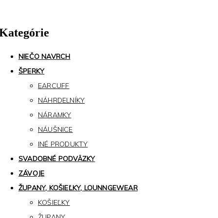
Kategórie
NIEČO NAVRCH
ŠPERKY
EARCUFF
NÁHRDELNÍKY
NÁRAMKY
NÁUŠNICE
INÉ PRODUKTY
SVADOBNÉ PODVÄZKY
ZÁVOJE
ŽUPANY, KOŠIEĽKY, LOUNNGEWEAR
KOŠIEĽKY
ŽUPANY