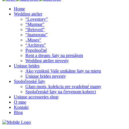
Home
Wedding atelier
“Lovestory”
“Murmur”
“Beloved”
“Inamorata”
„Muses“
“Archives”
Popolnočné
Rent a dream- šaty na prenájom
Wedding atelier nevesty
Unique brides
Ako vzniknú Vaše unikátne šaty na mieru
Unique brides nevesty
Spoločenské šaty
Glam mom- kolekcia pre svadobné mamy
Spoločenské šaty na červenom koberci
Unique accessories shop
O mne
Kontakt
Blog