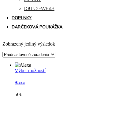
LOUNGEWEAR
DOPLNKY
DARČEKOVÁ POUKÁŽKA
Zobrazený jediný výsledok
Tento
Výber možností
produkt
má
Alexa
viacero
variantov.
50
€
Možnosti
si
môžete
vybrať
Kollárovo nám. 16
na
811 06 Bratislava
stránke
Slovenská republika
produktu.