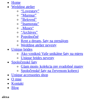
Home
Wedding atelier
“Lovestory”
“Murmur”
“Beloved”
“Inamorata”
„Muses“
“Archives”
Popolnočné
Rent a dream- šaty na prenájom
Wedding atelier nevesty
Unique brides
Ako vzniknú Vaše unikátne šaty na mieru
Unique brides nevesty
Spoločenské šaty
Glam mom- kolekcia pre svadobné mamy
Spoločenské šaty na červenom koberci
Unique accessories shop
O mne
Kontakt
Blog
alexa