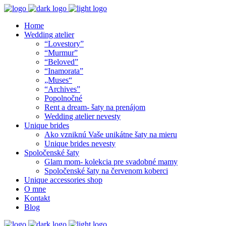
Home
Wedding atelier
“Lovestory”
“Murmur”
“Beloved”
“Inamorata”
„Muses“
“Archives”
Popolnočné
Rent a dream- šaty na prenájom
Wedding atelier nevesty
Unique brides
Ako vzniknú Vaše unikátne šaty na mieru
Unique brides nevesty
Spoločenské šaty
Glam mom- kolekcia pre svadobné mamy
Spoločenské šaty na červenom koberci
Unique accessories shop
O mne
Kontakt
Blog