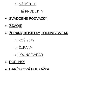
NÁUŠNICE
INÉ PRODUKTY
SVADOBNÉ PODVÄZKY
ZÁVOJE
ŽUPANY, KOŠIEĽKY, LOUNNGEWEAR
KOŠIEĽKY
ŽUPANY
LOUNGEWEAR
DOPLNKY
DARČEKOVÁ POUKÁŽKA
Kollárovo nám. 16
811 06 Bratislava
Slovenská republika
Copyright © 2020 Veronika Kostkova. Všetky práva vyhradené.