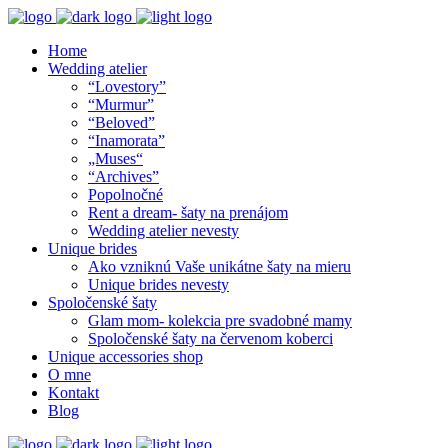
Home
Wedding atelier
“Lovestory”
“Murmur”
“Beloved”
“Inamorata”
„Muses“
“Archives”
Popolnočné
Rent a dream- šaty na prenájom
Wedding atelier nevesty
Unique brides
Ako vzniknú Vaše unikátne šaty na mieru
Unique brides nevesty
Spoločenské šaty
Glam mom- kolekcia pre svadobné mamy
Spoločenské šaty na červenom koberci
Unique accessories shop
O mne
Kontakt
Blog