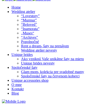
Home
Wedding atelier
“Lovestory”
“Murmur”
“Beloved”
“Inamorata”
„Muses“
“Archives”
Popolnočné
Rent a dream- šaty na prenájom
Wedding atelier nevesty
Unique brides
Ako vzniknú Vaše unikátne šaty na mieru
Unique brides nevesty
Spoločenské šaty
Glam mom- kolekcia pre svadobné mamy
Spoločenské šaty na červenom koberci
Unique accessories shop
O mne
Kontakt
Blog