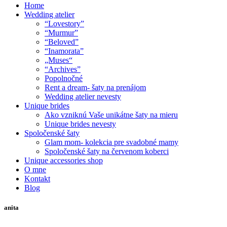
Home
Wedding atelier
“Lovestory”
“Murmur”
“Beloved”
“Inamorata”
„Muses“
“Archives”
Popolnočné
Rent a dream- šaty na prenájom
Wedding atelier nevesty
Unique brides
Ako vzniknú Vaše unikátne šaty na mieru
Unique brides nevesty
Spoločenské šaty
Glam mom- kolekcia pre svadobné mamy
Spoločenské šaty na červenom koberci
Unique accessories shop
O mne
Kontakt
Blog
anita