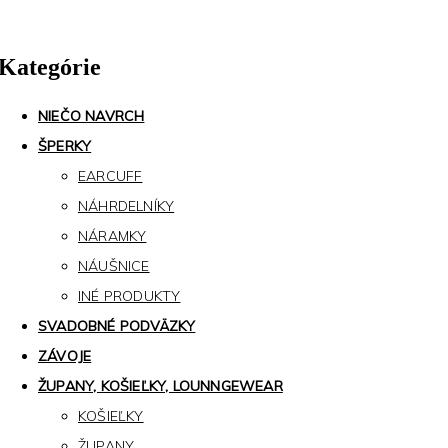
Kategórie
NIEČO NAVRCH
ŠPERKY
EARCUFF
NÁHRDELNÍKY
NÁRAMKY
NÁUŠNICE
INÉ PRODUKTY
SVADOBNÉ PODVÄZKY
ZÁVOJE
ŽUPANY, KOŠIEĽKY, LOUNNGEWEAR
KOŠIEĽKY
ŽUPANY