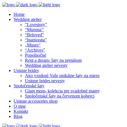
Home
Wedding atelier
“Lovestory”
“Murmur”
“Beloved”
“Inamorata”
„Muses“
“Archives”
Popolnočné
Rent a dream- šaty na prenájom
Wedding atelier nevesty
Unique brides
Ako vzniknú Vaše unikátne šaty na mieru
Unique brides nevesty
Spoločenské šaty
Glam mom- kolekcia pre svadobné mamy
Spoločenské šaty na červenom koberci
Unique accessories shop
O mne
Kontakt
Blog