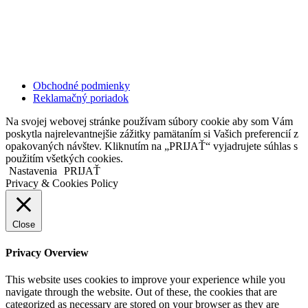
Kollárovo nám. 16
811 06 Bratislava
Slovenská republika
Copyright © 2020 Veronika Kostkova. Všetky práva vyhradené.
Obchodné podmienky
Reklamačný poriadok
Na svojej webovej stránke používam súbory cookie aby som Vám
poskytla najrelevantnejšie zážitky pamätaním si Vašich preferencií z
opakovaných návštev. Kliknutím na „PRIJAŤ“ vyjadrujete súhlas s
použitím všetkých cookies.
Nastavenia
PRIJAŤ
Privacy & Cookies Policy
Close
Privacy Overview
This website uses cookies to improve your experience while you
navigate through the website. Out of these, the cookies that are
categorized as necessary are stored on your browser as they are