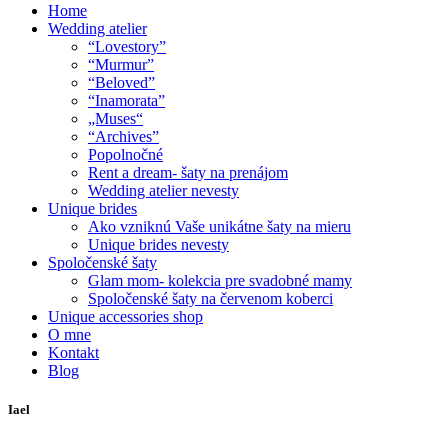
Home
Wedding atelier
“Lovestory”
“Murmur”
“Beloved”
“Inamorata”
„Muses“
“Archives”
Popolnočné
Rent a dream- šaty na prenájom
Wedding atelier nevesty
Unique brides
Ako vzniknú Vaše unikátne šaty na mieru
Unique brides nevesty
Spoločenské šaty
Glam mom- kolekcia pre svadobné mamy
Spoločenské šaty na červenom koberci
Unique accessories shop
O mne
Kontakt
Blog
Iael