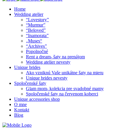
Home
Wedding atelier
“Lovestory”
“Murmur”
“Beloved”
“Inamorata”
„Muses“
“Archives”
Popolnočné
Rent a dream- šaty na prenájom
Wedding atelier nevesty
Unique brides
Ako vzniknú Vaše unikátne šaty na mieru
Unique brides nevesty
Spoločenské šaty
Glam mom- kolekcia pre svadobné mamy
Spoločenské šaty na červenom koberci
Unique accessories shop
O mne
Kontakt
Blog