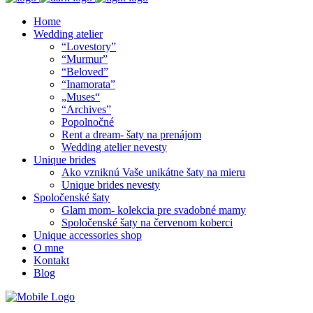
Home
Wedding atelier
“Lovestory”
“Murmur”
“Beloved”
“Inamorata”
„Muses“
“Archives”
Popolnočné
Rent a dream- šaty na prenájom
Wedding atelier nevesty
Unique brides
Ako vzniknú Vaše unikátne šaty na mieru
Unique brides nevesty
Spoločenské šaty
Glam mom- kolekcia pre svadobné mamy
Spoločenské šaty na červenom koberci
Unique accessories shop
O mne
Kontakt
Blog