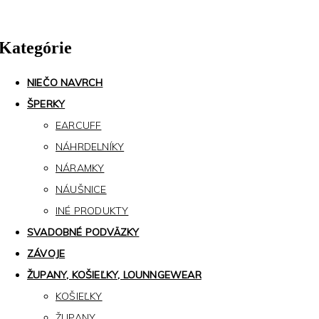
Kategórie
NIEČO NAVRCH
ŠPERKY
EARCUFF
NÁHRDELNÍKY
NÁRAMKY
NÁUŠNICE
INÉ PRODUKTY
SVADOBNÉ PODVÄZKY
ZÁVOJE
ŽUPANY, KOŠIEĽKY, LOUNNGEWEAR
KOŠIEĽKY
ŽUPANY