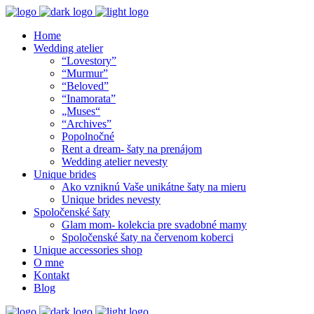
Home
Wedding atelier
“Lovestory”
“Murmur”
“Beloved”
“Inamorata”
„Muses“
“Archives”
Popolnočné
Rent a dream- šaty na prenájom
Wedding atelier nevesty
Unique brides
Ako vzniknú Vaše unikátne šaty na mieru
Unique brides nevesty
Spoločenské šaty
Glam mom- kolekcia pre svadobné mamy
Spoločenské šaty na červenom koberci
Unique accessories shop
O mne
Kontakt
Blog