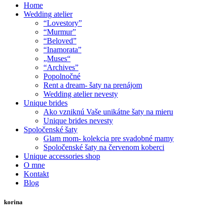
Home
Wedding atelier
“Lovestory”
“Murmur”
“Beloved”
“Inamorata”
„Muses“
“Archives”
Popolnočné
Rent a dream- šaty na prenájom
Wedding atelier nevesty
Unique brides
Ako vzniknú Vaše unikátne šaty na mieru
Unique brides nevesty
Spoločenské šaty
Glam mom- kolekcia pre svadobné mamy
Spoločenské šaty na červenom koberci
Unique accessories shop
O mne
Kontakt
Blog
korina