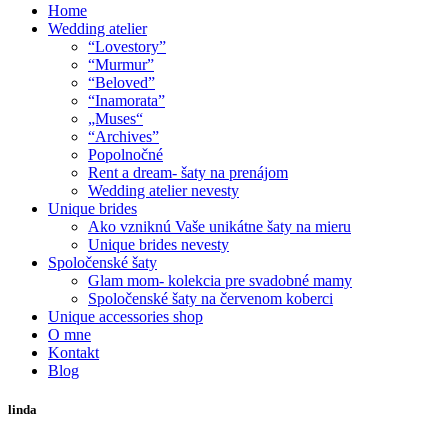
Home
Wedding atelier
“Lovestory”
“Murmur”
“Beloved”
“Inamorata”
„Muses“
“Archives”
Popolnočné
Rent a dream- šaty na prenájom
Wedding atelier nevesty
Unique brides
Ako vzniknú Vaše unikátne šaty na mieru
Unique brides nevesty
Spoločenské šaty
Glam mom- kolekcia pre svadobné mamy
Spoločenské šaty na červenom koberci
Unique accessories shop
O mne
Kontakt
Blog
linda