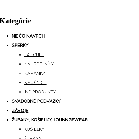
Kategórie
NIEČO NAVRCH
ŠPERKY
EARCUFF
NÁHRDELNÍKY
NÁRAMKY
NÁUŠNICE
INÉ PRODUKTY
SVADOBNÉ PODVÄZKY
ZÁVOJE
ŽUPANY, KOŠIEĽKY, LOUNNGEWEAR
KOŠIEĽKY
ŽUPANY