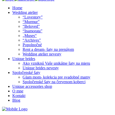
Home
Wedding atelier
“Lovestory”
“Murmur”
“Beloved”
“Inamorata”
„Muses“
“Archives”
Popolnočné
Rent a dream- šaty na prenájom
Wedding atelier nevesty
Unique brides
Ako vzniknú Vaše unikátne šaty na mieru
Unique brides nevesty
Spoločenské šaty
Glam mom- kolekcia pre svadobné mamy
Spoločenské šaty na červenom koberci
Unique accessories shop
O mne
Kontakt
Blog