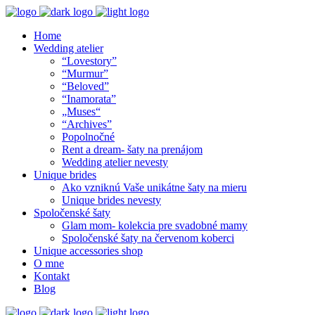
Home
Wedding atelier
“Lovestory”
“Murmur”
“Beloved”
“Inamorata”
„Muses“
“Archives”
Popolnočné
Rent a dream- šaty na prenájom
Wedding atelier nevesty
Unique brides
Ako vzniknú Vaše unikátne šaty na mieru
Unique brides nevesty
Spoločenské šaty
Glam mom- kolekcia pre svadobné mamy
Spoločenské šaty na červenom koberci
Unique accessories shop
O mne
Kontakt
Blog