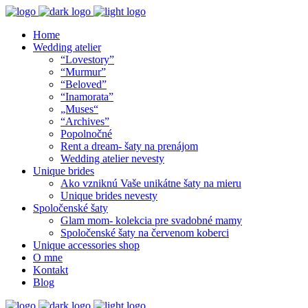
Home
Wedding atelier
“Lovestory”
“Murmur”
“Beloved”
“Inamorata”
„Muses“
“Archives”
Popolnočné
Rent a dream- šaty na prenájom
Wedding atelier nevesty
Unique brides
Ako vzniknú Vaše unikátne šaty na mieru
Unique brides nevesty
Spoločenské šaty
Glam mom- kolekcia pre svadobné mamy
Spoločenské šaty na červenom koberci
Unique accessories shop
O mne
Kontakt
Blog