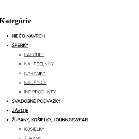
Kategórie
NIEČO NAVRCH
ŠPERKY
EARCUFF
NÁHRDELNÍKY
NÁRAMKY
NÁUŠNICE
INÉ PRODUKTY
SVADOBNÉ PODVÄZKY
ZÁVOJE
ŽUPANY, KOŠIEĽKY, LOUNNGEWEAR
KOŠIEĽKY
ŽUPANY