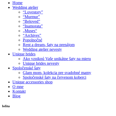
Home
Wedding atelier
“Lovestory”
“Murmur”
“Beloved”
“Inamorata”
„Muses“
“Archives”
Popolnočné
Rent a dream- šaty na prenájom
Wedding atelier nevesty
Unique brides
Ako vzniknú Vaše unikátne šaty na mieru
Unique brides nevesty
Spoločenské šaty
Glam mom- kolekcia pre svadobné mamy
Spoločenské šaty na červenom koberci
Unique accessories shop
O mne
Kontakt
Blog
lolita