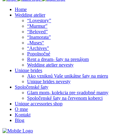
Home
Wedding atelier
“Lovestory”
“Murmur”
“Beloved”
“Inamorata”
„Muses“
“Archives”
Popolnočné
Rent a dream- šaty na prenájom
Wedding atelier nevesty
Unique brides
Ako vzniknú Vaše unikátne šaty na mieru
Unique brides nevesty
Spoločenské šaty
Glam mom- kolekcia pre svadobné mamy
Spoločenské šaty na červenom koberci
Unique accessories shop
O mne
Kontakt
Blog