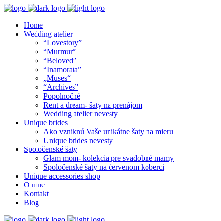
Home
Wedding atelier
“Lovestory”
“Murmur”
“Beloved”
“Inamorata”
„Muses“
“Archives”
Popolnočné
Rent a dream- šaty na prenájom
Wedding atelier nevesty
Unique brides
Ako vzniknú Vaše unikátne šaty na mieru
Unique brides nevesty
Spoločenské šaty
Glam mom- kolekcia pre svadobné mamy
Spoločenské šaty na červenom koberci
Unique accessories shop
O mne
Kontakt
Blog