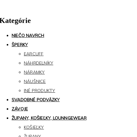
Kategórie
NIEČO NAVRCH
ŠPERKY
EARCUFF
NÁHRDELNÍKY
NÁRAMKY
NÁUŠNICE
INÉ PRODUKTY
SVADOBNÉ PODVÄZKY
ZÁVOJE
ŽUPANY, KOŠIEĽKY, LOUNNGEWEAR
KOŠIEĽKY
ŽUPANY