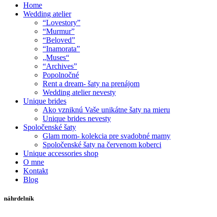
Home
Wedding atelier
“Lovestory”
“Murmur”
“Beloved”
“Inamorata”
„Muses“
“Archives”
Popolnočné
Rent a dream- šaty na prenájom
Wedding atelier nevesty
Unique brides
Ako vzniknú Vaše unikátne šaty na mieru
Unique brides nevesty
Spoločenské šaty
Glam mom- kolekcia pre svadobné mamy
Spoločenské šaty na červenom koberci
Unique accessories shop
O mne
Kontakt
Blog
náhrdelník