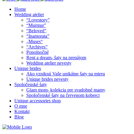
Home
Wedding atelier
“Lovestory”
“Murmur”
“Beloved”
“Inamorata”
„Muses“
“Archives”
Popolnočné
Rent a dream- šaty na prenájom
Wedding atelier nevesty
Unique brides
Ako vzniknú Vaše unikátne šaty na mieru
Unique brides nevesty
Spoločenské šaty
Glam mom- kolekcia pre svadobné mamy
Spoločenské šaty na červenom koberci
Unique accessories shop
O mne
Kontakt
Blog