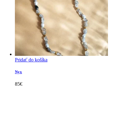
Pridať do košíka
Nyx
85
€
Kollárovo nám. 16
811 06 Bratislava
Slovenská republika
Copyright © 2020 Veronika Kostkova. Všetky práva vyhradené.